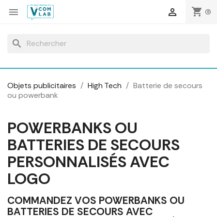
Panneau de gestion des cookies
shopping_cart


(0)
search
Objets publicitaires
High Tech
Batterie de secours
ou powerbank
POWERBANKS OU
BATTERIES DE SECOURS
PERSONNALISÉS AVEC
LOGO
COMMANDEZ VOS POWERBANKS OU
BATTERIES DE SECOURS AVEC