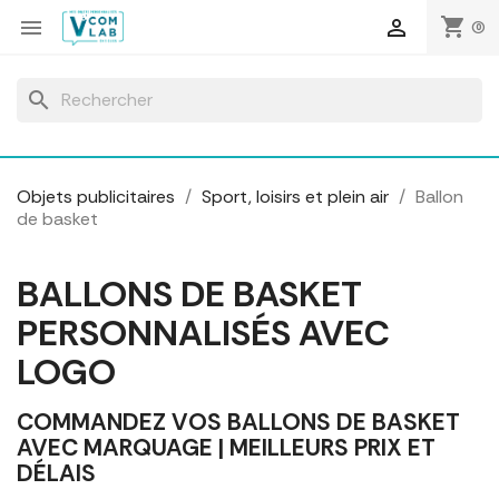
Panneau de gestion des cookies
shopping_cart


(0)
search
Objets publicitaires
Sport, loisirs et plein air
Ballon
de basket
BALLONS DE BASKET
PERSONNALISÉS AVEC
LOGO
COMMANDEZ VOS BALLONS DE BASKET
AVEC MARQUAGE | MEILLEURS PRIX ET
DÉLAIS