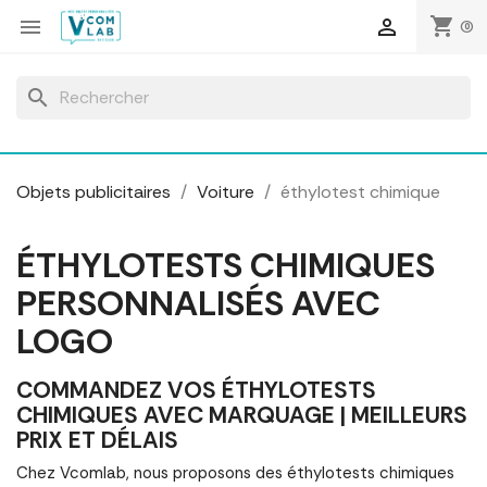
Panneau de gestion des cookies
shopping_cart


(0)
search
Objets publicitaires
Voiture
éthylotest chimique
ÉTHYLOTESTS CHIMIQUES
PERSONNALISÉS AVEC
LOGO
COMMANDEZ VOS ÉTHYLOTESTS
CHIMIQUES AVEC MARQUAGE | MEILLEURS
PRIX ET DÉLAIS
Chez Vcomlab, nous proposons des éthylotests chimiques