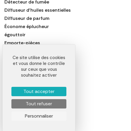
Détecteur de fumée
Diffuseur d'huiles essentielles
Diffuseur de parfum
Économe éplucheur
égouttoir
Emporte-pièces
Encens
Ce site utilise des cookies
Entonnoir
et vous donne le contrôle
Eplucheur de pomme
sur ceux que vous
souhaitez activer
éponge
FARE
Tout accepter
Fauteuil
Fer à repasser
Tout refuser
Fouet de cuisine
Personnaliser
Friteuse
Galet