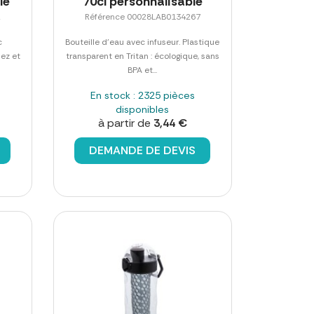
le
70cl personnalisable
2
Référence 00028LAB0134267
c
Bouteille d'eau avec infuseur. Plastique
sez et
transparent en Tritan : écologique, sans
BPA et...
En stock : 2325 pièces
disponibles
à partir de
3,44 €
DEMANDE DE DEVIS