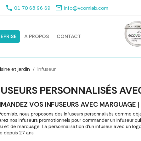
phone
mail_outline
01 70 68 96 69
info@vcomlab.com
EPRISE
A PROPOS
CONTACT
sine et jardin
Infuseur
FUSEURS PERSONNALISÉS AVE
MANDEZ VOS INFUSEURS AVEC MARQUAGE | M
comlab, nous proposons des Infuseurs personnalisés comme obje
ez nos Infuseurs promotionnels pour commander un infuseur qui
ai et de marquage. La personnalisation d'un infuseur avec un lo
e depuis 27 ans.