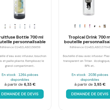
ruitfuse Bottle 700 ml
Tropical Drink 700 m
uteille personnalisable
bouteille personnalisa
Référence 01462LAB0158659
Référence 01462LAB013704
eille d'eau avec infuseur, bouchon
Bouteille d'eau avec infuseur. Pla
is et paille pliante. Remplissez le
transparent en Tritan : écologique
grand compartiment...
BPA et...
En stock : 1264 pièces
En stock : 2036 pièces
disponibles
disponibles
à partir de
6,33 €
à partir de
3,93 €
DEMANDE DE DEVIS
DEMANDE DE DEVIS