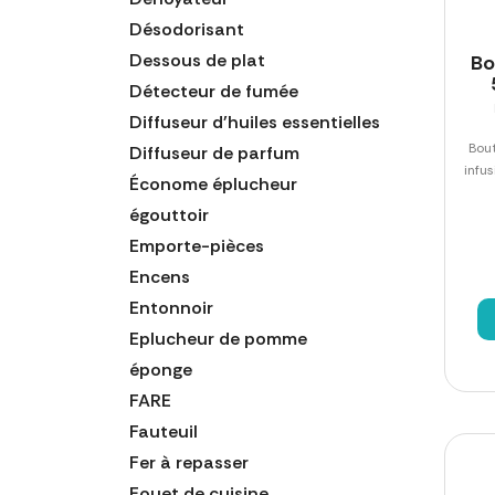
Désodorisant
Dessous de plat
Bo
Détecteur de fumée
Diffuseur d'huiles essentielles
Bou
Diffuseur de parfum
infu
Économe éplucheur
égouttoir
Emporte-pièces
Encens
Entonnoir
Eplucheur de pomme
éponge
FARE
Fauteuil
Fer à repasser
Fouet de cuisine