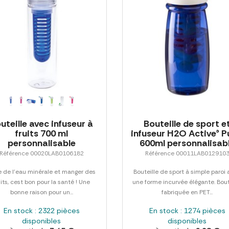
uteille avec infuseur à
Bouteille de sport e
fruits 700 ml
infuseur H2O Active® P
personnalisable
600ml personnalisab
Référence 00020LAB0106182
Référence 00011LAB012910
e de l'eau minérale et manger des
Bouteille de sport à simple paroi
uits, cest bon pour la santé ! Une
une forme incurvée élégante. Bout
bonne raison pour un...
fabriquée en PET...
En stock : 2322 pièces
En stock : 1274 pièces
disponibles
disponibles