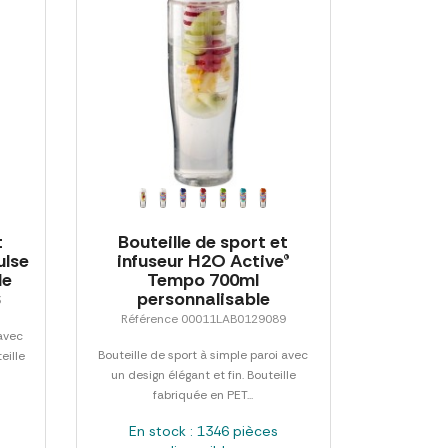
t
Bouteille de sport et
ulse
infuseur H2O Active®
le
Tempo 700ml
personnalisable
3
Référence 00011LAB0129089
 avec
Bouteille de sport à simple paroi avec
eille
un design élégant et fin. Bouteille
fabriquée en PET...
En stock : 1346 pièces