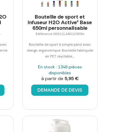
H2O
Bouteille de sport et
l
infuseur H2O Active® Base
650ml personnalisable
4
Référence 00011LAB0129094
 avec
Bouteille de sport à simple paroi avec
ercle
design ergonomique. Bouteille fabriquée
en PET reyclable....
En stock : 1346 pièces
disponibles
à partir de
5,95 €
DEMANDE DE DEVIS