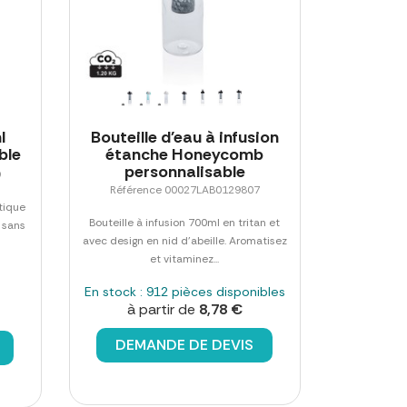
l
Bouteille d'eau à infusion
ble
étanche Honeycomb
personnalisable
9
Référence 00027LAB0129807
stique
Bouteille à infusion 700ml en tritan et
, sans
avec design en nid d'abeille. Aromatisez
et vitaminez...
En stock : 912 pièces disponibles
à partir de
8,78 €
DEMANDE DE DEVIS