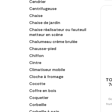
Cendrier
Centrifugeuse
Chaise
Chaise de jardin
Chaise réalisateur ou fauteuil
metteur en scène
Chalumeau crème brulée
Chausse-pied
Chiffon
Cintre
Climatiseur mobile
Cloche à fromage
TO
Cocotte
7
Coffre en bois
Coquetier
Go
Corbeille
frui
Corbeille à pain