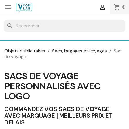
Panneau de gestion des cookies
shopping_cart


(0)
search
Objets publicitaires
Sacs, bagages et voyages
Sac
de voyage
SACS DE VOYAGE
PERSONNALISÉS AVEC
LOGO
COMMANDEZ VOS SACS DE VOYAGE
AVEC MARQUAGE | MEILLEURS PRIX ET
DÉLAIS