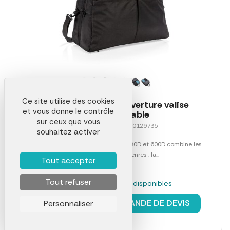
Ce site utilise des cookies
Sac de sport avec ouverture valise
et vous donne le contrôle
personnalisable
sur ceux que vous
Référence 00027LAB0129735
souhaitez activer
Sac révolutionnaire en polyester 1680D et 600D combine les
avantages de deux genres : la...
Tout accepter
Tout refuser
En stock : 207 pièces disponibles
à partir de
38,79 €
DEMANDE DE DEVIS
Personnaliser