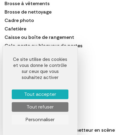
Brosse à vêtements
Brosse de nettoyage
Cadre photo
Cafetière
Caisse ou boîte de rangement
Cale-porte ou bloqueur de portes
Calendrier de l'Avent
Ce site utilise des cookies
Canapé
et vous donne le contrôle
Carafe
sur ceux que vous
souhaitez activer
Casse-noix
Cave à vin électrique
Tout accepter
Cendrier
Centrifugeuse
Tout refuser
Chaise
Personnaliser
Chaise de jardin
Chaise réalisateur ou fauteuil metteur en scène