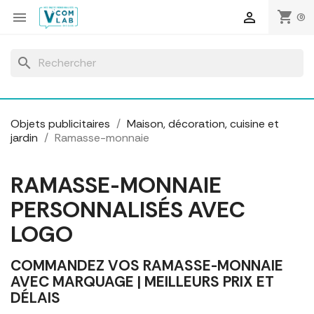
Panneau de gestion des cookies
shopping_cart


(0)
search
Objets publicitaires
Maison, décoration, cuisine et
jardin
Ramasse-monnaie
RAMASSE-MONNAIE
PERSONNALISÉS AVEC
LOGO
COMMANDEZ VOS RAMASSE-MONNAIE
AVEC MARQUAGE | MEILLEURS PRIX ET
DÉLAIS