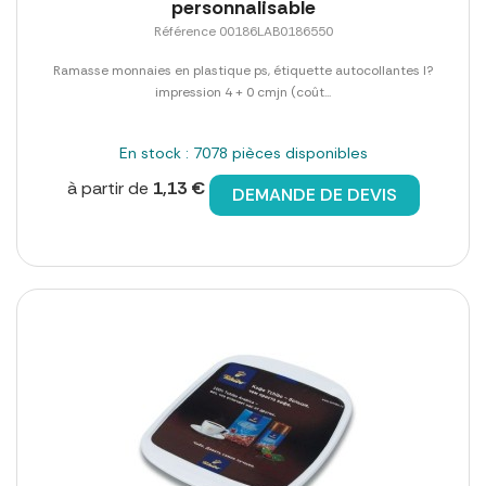
personnalisable
Référence 00186LAB0186550
Ramasse monnaies en plastique ps, étiquette autocollantes l?
impression 4 + 0 cmjn (coût...
En stock : 7078 pièces disponibles
à partir de
1,13 €
DEMANDE DE DEVIS