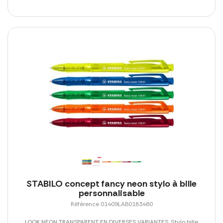
STABILO concept fancy neon stylo à bille
personnalisable
Référence 01409LAB0183460
LOOK NEON TRANSPARENT EN DIVERSES VARIANTES. Stylo bille