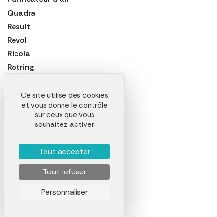
Quadra
Result
Revol
Ricola
Rotring
Russell
Seeberger
Ce site utilise des cookies
et vous donne le contrôle
Senator
sur ceux que vous
Sol's
souhaitez activer
Sony
Stabilo Boss
Tout accepter
Swiss Peak
Tout refuser
Telefunken
THULE
Personnaliser
Tic Tac
Timberland