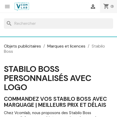
Panneau de gestion des cookies
shopping_cart


(0)
search
Objets publicitaires
Marques et licences
Stabilo
Boss
STABILO BOSS
PERSONNALISÉS AVEC
LOGO
COMMANDEZ VOS STABILO BOSS AVEC
MARQUAGE | MEILLEURS PRIX ET DÉLAIS
Chez Vcomlab, nous proposons des Stabilo Boss