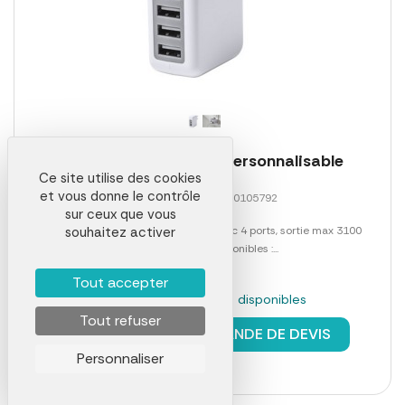
Chargeur usb gregor personnalisable
Ce site utilise des cookies
et vous donne le contrôle
Référence 00041LAB0105792
sur ceux que vous
souhaitez activer
Chargeur mural USB en plastique avec 4 ports, sortie max 3100
mAh.Marquages disponibles :...
Tout accepter
En stock : 1403 pièces disponibles
Tout refuser
à partir de
5,71 €
DEMANDE DE DEVIS
Personnaliser