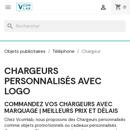
Panneau de gestion des cookies
shopping_cart


(0)
search
Objets publicitaires
Téléphone
Chargeur
CHARGEURS
PERSONNALISÉS AVEC
LOGO
COMMANDEZ VOS CHARGEURS AVEC
MARQUAGE | MEILLEURS PRIX ET DÉLAIS
Chez Vcomlab, nous proposons des Chargeurs personnalisés
comme objets promotionnels ou cadeaux personnalisés.