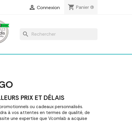
shopping_cart

Panier
(0)
Connexion
search
OGO
EURS PRIX ET DÉLAIS
promotionnels ou cadeaux personnalisés.
ra à vos attentes en termes de qualité, de
essite une expertise que Vcomlab a acquise