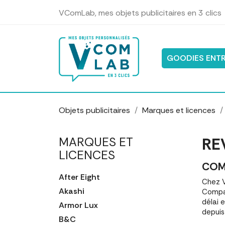
Panneau de gestion des cookies
VComLab, mes objets publicitaires en 3 clics
GOODIES ENTR
Objets publicitaires
Marques et licences
RE
MARQUES ET
LICENCES
COM
After Eight
Chez V
Akashi
Compar
délai 
Armor Lux
depuis
B&C