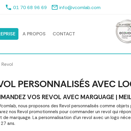
phone
mail_outline
01 70 68 96 69
info@vcomlab.com
EPRISE
A PROPOS
CONTACT
Revol
VOL PERSONNALISÉS AVEC L
MANDEZ VOS REVOL AVEC MARQUAGE | MEILL
comlab, nous proposons des Revol personnalisés comme objets 
ez nos Revol promotionnels pour commander un revol qui répond
et de marquage. La personnalisation d'un revol avec un logo néc
 27 ans.