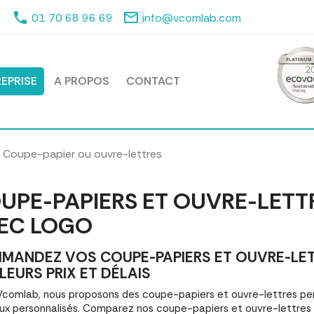
phone
mail_outline
01 70 68 96 69
info@vcomlab.com
EPRISE
A PROPOS
CONTACT
Coupe-papier ou ouvre-lettres
UPE-PAPIERS ET OUVRE-LETT
EC LOGO
MANDEZ VOS COUPE-PAPIERS ET OUVRE-LET
LEURS PRIX ET DÉLAIS
comlab, nous proposons des coupe-papiers et ouvre-lettres pe
x personnalisés. Comparez nos coupe-papiers et ouvre-lettre