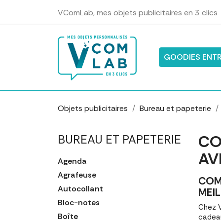
Panneau de gestion des cookies
VComLab, mes objets publicitaires en 3 clics
GOODIES ENTR
Objets publicitaires
Bureau et papeterie
CO
BUREAU ET PAPETERIE
AV
Agenda
Agrafeuse
COM
Autocollant
MEIL
Bloc-notes
Chez V
Boîte
cadeau