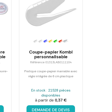
ere
Coupe-papier Kombi
ble
personnalisable
1
Référence 01313LAB0111104
Ouvre-
Pratique coupe-papier maniable avec
règle intégrée de 6 cm.plastique
En stock : 21528 pièces
disponibles
à partir de
0,37 €
DEMANDE DE DEVIS