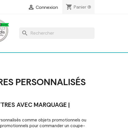
shopping_cart

Panier
(0)
Connexion
search
RES PERSONNALISÉS
TRES AVEC MARQUAGE |
rsonnalisés comme objets promotionnels ou
s promotionnels pour commander un coupe-