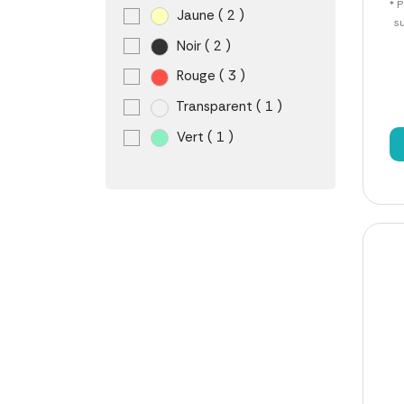
* P
Jaune
( 2 )
s
Noir
( 2 )
Rouge
( 3 )
Transparent
( 1 )
Vert
( 1 )