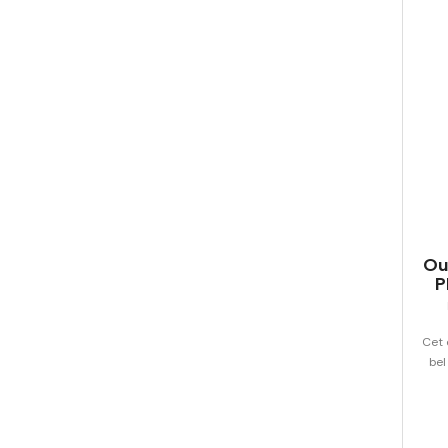
Ou
P
Cet 
bel