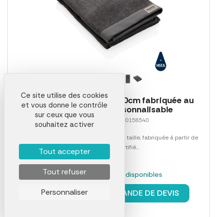
Ce site utilise des cookies
Serviette de bain 70 x 140cm fabriquée au
et vous donne le contrôle
portugal Aware personnalisable
sur ceux que vous
Référence 00027LAB0158540
souhaitez activer
Serviette de bain 500 grammes, grande taille, fabriquée à partir de
70% de coton certifié...
Tout accepter
Tout refuser
En stock : 535 pièces disponibles
à partir de
14,96 €
Personnaliser
DEMANDE DE DEVIS