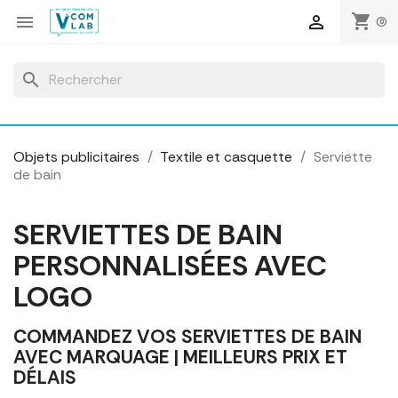
Panneau de gestion des cookies
shopping_cart


(0)
search
Objets publicitaires
Textile et casquette
Serviette
de bain
SERVIETTES DE BAIN
PERSONNALISÉES AVEC
LOGO
COMMANDEZ VOS SERVIETTES DE BAIN
AVEC MARQUAGE | MEILLEURS PRIX ET
DÉLAIS