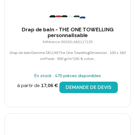
Drap de bain - THE ONE TOWELLING
personnalisable
Référence 00032LAB0117135
Drap de bainGamme DELUXEThe One TowellingDimension : 100 x 180
cmPoids : 550 gr/m²100 % coton...
En stock : 470 pièces disponibles
à partir de
17,06 €
DEMANDE DE DEVIS