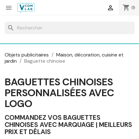
Panneau de gestion des cookies
shopping_cart


(0)
search
Objets publicitaires
Maison, décoration, cuisine et
jardin
Baguette chinoise
BAGUETTES CHINOISES
PERSONNALISÉES AVEC
LOGO
COMMANDEZ VOS BAGUETTES
CHINOISES AVEC MARQUAGE | MEILLEURS
PRIX ET DÉLAIS