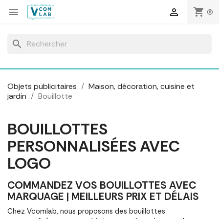
Panneau de gestion des cookies
shopping_cart


(0)
search
Objets publicitaires
Maison, décoration, cuisine et
jardin
Bouillotte
BOUILLOTTES
PERSONNALISÉES AVEC
LOGO
COMMANDEZ VOS BOUILLOTTES AVEC
MARQUAGE | MEILLEURS PRIX ET DÉLAIS
Chez Vcomlab, nous proposons des bouillottes