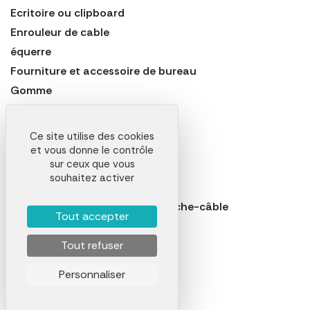
Ecritoire ou clipboard
Enrouleur de cable
équerre
Fourniture et accessoire de bureau
Gomme
Index ou mémo repositionnable
Loupe
Ce site utilise des cookies
Marque-page
et vous donne le contrôle
sur ceux que vous
Nettoyeur d'écran
souhaitez activer
Organiseur de bureau
Passe-câble, range-câble et cache-câble
Tout accepter
Perforeuse
Pince à billets
Tout refuser
Pince à courrier
Personnaliser
Pince memo
Plumier