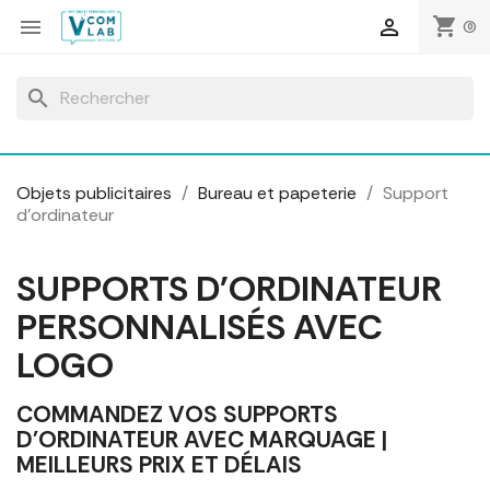
Panneau de gestion des cookies
shopping_cart


(0)
search
Objets publicitaires
Bureau et papeterie
Support
d'ordinateur
SUPPORTS D'ORDINATEUR
PERSONNALISÉS AVEC
LOGO
COMMANDEZ VOS SUPPORTS
D'ORDINATEUR AVEC MARQUAGE |
MEILLEURS PRIX ET DÉLAIS