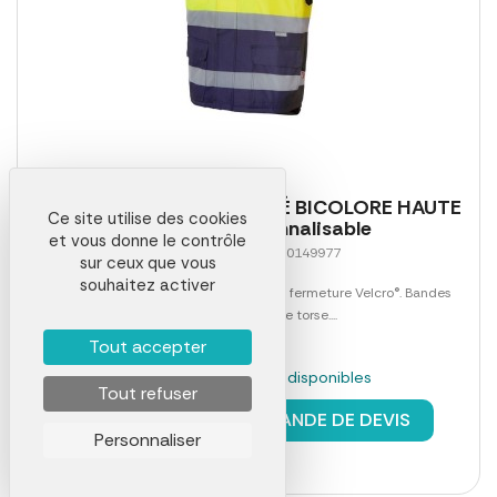
BODYWARMER MATELASSÉ BICOLORE HAUTE
Ce site utilise des cookies
VISIBILITÉ personnalisable
et vous donne le contrôle
Référence 00016LAB0149977
sur ceux que vous
souhaitez activer
Fermeture centrale zippée. Rabat avec fermeture Velcro®. Bandes
réfléchissantes sur le torse....
Tout accepter
En stock : 251 pièces disponibles
Tout refuser
à partir de
31,93 €
DEMANDE DE DEVIS
Personnaliser