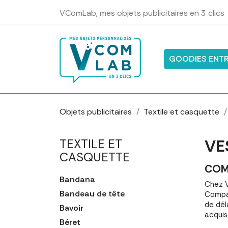
Panneau de gestion des cookies
VComLab, mes objets publicitaires en 3 clics
GOODIES ENTR
Objets publicitaires
Textile et casquette
VE
TEXTILE ET
CASQUETTE
COM
Bandana
Chez V
Bandeau de tête
Compar
de dél
Bavoir
acquis
Béret