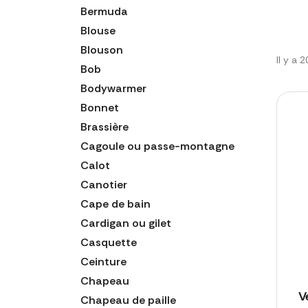
Bermuda
Blouse
Blouson
Il y a 
Bob
Bodywarmer
Bonnet
Brassière
Cagoule ou passe-montagne
Calot
Canotier
Cape de bain
Cardigan ou gilet
Casquette
Ceinture
Chapeau
V
Chapeau de paille