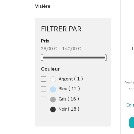
Visière
FILTRER PAR
Prix
28,00 € - 140,00 €
Couleur
Argent
( 1 )
Vest
aju
Bleu
( 12 )
Gris
( 16 )
En 
Noir
( 18 )