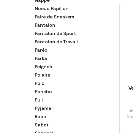
Nappe
Noeud Papillon
Paire de Sneakers
Pantalon
Pantalon de Sport
Pantalon de Travail
Paréo
Parka
Peignoir
Polaire
Polo
V
Poncho
Pull
Pyjama
6
Robe
éla
Sabot