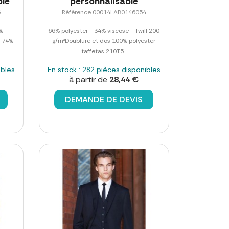
ble
personnalisable
6
Référence 00014LAB0146054
2%
66% polyester - 34% viscose - Twill 200
- 74%
g/m²Doublure et dos 100% polyester
taffetas 210T5...
ibles
En stock : 282 pièces disponibles
à partir de
28,44 €
DEMANDE DE DEVIS