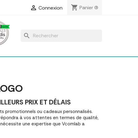
shopping_cart

Panier
(0)
Connexion
search
 LOGO
LEURS PRIX ET DÉLAIS
s promotionnels ou cadeaux personnalisés.
épondra à vos attentes en termes de qualité,
o nécessite une expertise que Vcomlab a