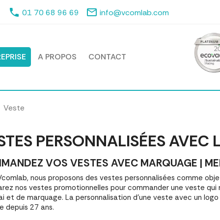
phone
mail_outline
01 70 68 96 69
info@vcomlab.com
EPRISE
A PROPOS
CONTACT
Veste
STES PERSONNALISÉES AVEC
MANDEZ VOS VESTES AVEC MARQUAGE | MEIL
comlab, nous proposons des vestes personnalisées comme objet
ez nos vestes promotionnelles pour commander une veste qui r
ai et de marquage. La personnalisation d'une veste avec un log
e depuis 27 ans.