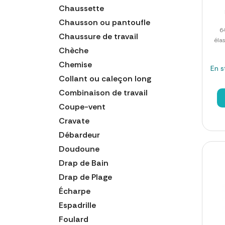
Chaussette
Chausson ou pantoufle
6
Chaussure de travail
éla
Chèche
Chemise
En s
Collant ou caleçon long
Combinaison de travail
Coupe-vent
Cravate
Débardeur
Doudoune
Drap de Bain
Drap de Plage
Écharpe
Espadrille
Foulard