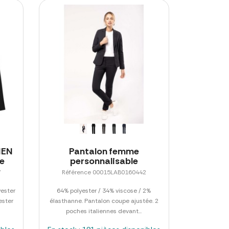
MEN
Pantalon femme
le
personnalisable
7
Référence 00015LAB0160442
ester
64% polyester / 34% viscose / 2%
ester
élasthanne. Pantalon coupe ajustée. 2
poches italiennes devant...