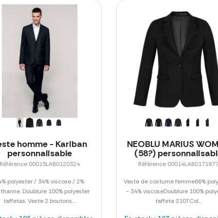
este homme - Kariban
NEOBLU MARIUS WO
personnalisable
(58?) personnalisab
Référence 00015LAB0120324
Référence 00014LAB017197
4% polyester / 34% viscose / 2%
Veste de costume femme66% poly
sthanne. Doublure 100% polyester
- 34% viscoseDoublure 100% poly
taffetas. Veste 2 boutons....
taffeta 210TCol...