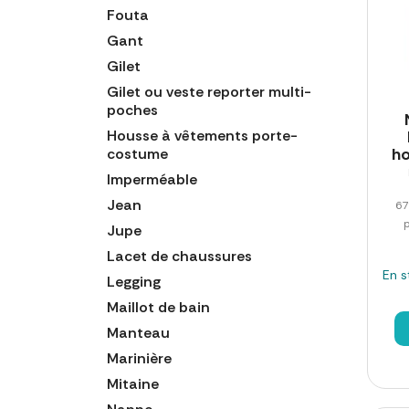
Fouta
Gant
Gilet
Gilet ou veste reporter multi-
poches
Housse à vêtements porte-
h
costume
Imperméable
Jean
67
Jupe
Lacet de chaussures
En s
Legging
Maillot de bain
Manteau
Marinière
Mitaine