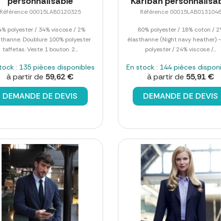
personnalisable
Kariban personnalisa
Référence 00015LAB0120325
Référence 00015LAB013104
4% polyester / 34% viscose / 2%
80% polyester / 18% coton / 
sthanne. Doublure 100% polyester
élasthanne (Night navy heather) 
taffetas. Veste 1 bouton. 2...
polyester / 24% viscose /...
tock : 135 pièces disponibles
En stock : 144 pièces dispon
à partir de
59,62 €
à partir de
55,91 €
DEMANDE DE DEVIS
DEMANDE DE DEVIS