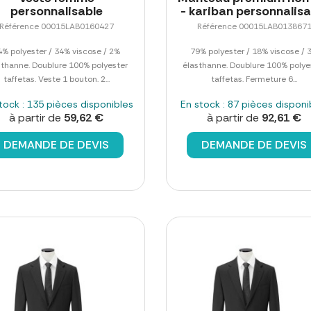
personnalisable
- kariban personnalisa
Référence 00015LAB0160427
Référence 00015LAB013867
4% polyester / 34% viscose / 2%
79% polyester / 18% viscose / 
sthanne. Doublure 100% polyester
élasthanne. Doublure 100% polye
taffetas. Veste 1 bouton. 2...
taffetas. Fermeture 6...
tock : 135 pièces disponibles
En stock : 87 pièces disponi
à partir de
59,62 €
à partir de
92,61 €
DEMANDE DE DEVIS
DEMANDE DE DEVIS