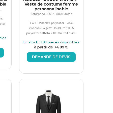
ble
Veste de costume femme
personnalisable
1
Référence 00014LAB0146053
3%
TWILL 20466% polyester - 34%
ster
viscose204 g/m² Doublure 100%
polyester taffeta 210TCol tailleur1...
bles
En stock : 108 pièces disponibles
à partir de
74,09 €
DEMANDE DE DEVIS