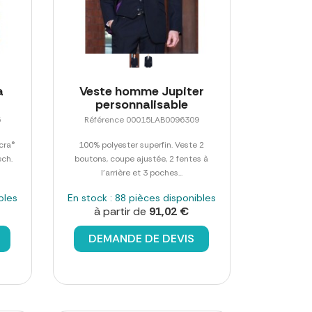
a
Veste homme Jupiter
personnalisable
5
Référence 00015LAB0096309
cra®
100% polyester superfin. Veste 2
ech.
boutons, coupe ajustée, 2 fentes à
l'arrière et 3 poches...
bles
En stock : 88 pièces disponibles
à partir de
91,02 €
DEMANDE DE DEVIS