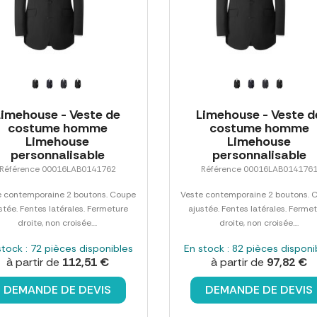
Limehouse - Veste de
Limehouse - Veste d
costume homme
costume homme
Limehouse
Limehouse
personnalisable
personnalisable
Référence 00016LAB0141762
Référence 00016LAB014176
e contemporaine 2 boutons. Coupe
Veste contemporaine 2 boutons. 
stée. Fentes latérales. Fermeture
ajustée. Fentes latérales. Ferme
droite, non croisée....
droite, non croisée....
stock : 72 pièces disponibles
En stock : 82 pièces disponi
à partir de
112,51 €
à partir de
97,82 €
DEMANDE DE DEVIS
DEMANDE DE DEVIS