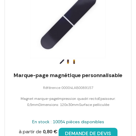
Marque-page magnétique personnalisable
Référence 00004LAB0089157
Magnet marque-pageImpression quadri rectoEpaisseur:
0,5mmDimensions: 120x30mmSurface pelliculée
En stock : 10054 pièces disponibles
à partir de
0,80 €
DEMANDE DE DEVIS