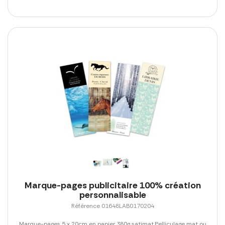
Marque-pages publicitaire 100% création
personnalisable
Référence 01648LAB0170204
Marque-pages 5 x 20cm en papier 380g satimat.Pelliculage mat ou