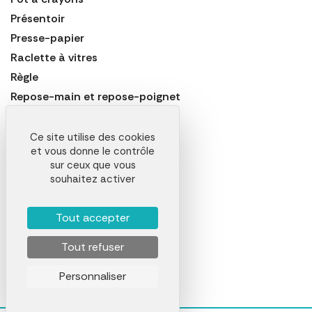
Présentoir
Presse-papier
Raclette à vitres
Règle
Repose-main et repose-poignet
Sous-main
Support d'ordinateur
Ce site utilise des cookies
et vous donne le contrôle
Support pour tablette
sur ceux que vous
Taille-crayon
souhaitez activer
Tapis de souris
Trombone
Tout accepter
Trousse à crayons
Tout refuser
Welcome pack
Personnaliser