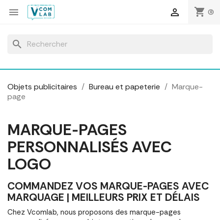
Panneau de gestion des cookies
shopping_cart


(0)
search
Objets publicitaires
Bureau et papeterie
Marque-
page
MARQUE-PAGES
PERSONNALISÉS AVEC
LOGO
COMMANDEZ VOS MARQUE-PAGES AVEC
MARQUAGE | MEILLEURS PRIX ET DÉLAIS
Chez Vcomlab, nous proposons des marque-pages