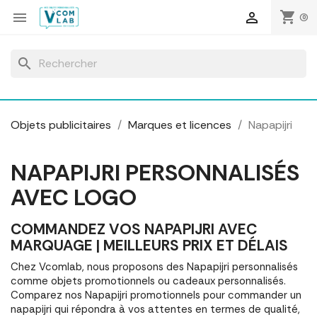
Panneau de gestion des cookies
shopping_cart


(0)
search
Objets publicitaires
Marques et licences
Napapijri
NAPAPIJRI PERSONNALISÉS
AVEC LOGO
COMMANDEZ VOS NAPAPIJRI AVEC
MARQUAGE | MEILLEURS PRIX ET DÉLAIS
Chez Vcomlab, nous proposons des Napapijri personnalisés
comme objets promotionnels ou cadeaux personnalisés.
Comparez nos Napapijri promotionnels pour commander un
napapijri qui répondra à vos attentes en termes de qualité,