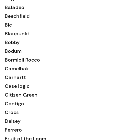
Baladeo
Beechfield
Bic
Blaupunkt
Bobby
Bodum
Bormioli Rocco
Camelbak
Carhartt
Case logic
Citizen Green
Contigo
Crocs
Delsey
Ferrero
Fruit of the Loom