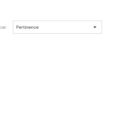

par :
Pertinence