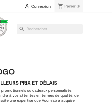
shopping_cart

Panier
(0)
Connexion
search
LOGO
LEURS PRIX ET DÉLAIS
 promotionnels ou cadeaux personnalisés.
dra à vos attentes en termes de qualité, de
essite une expertise que Vcomlab a acquise