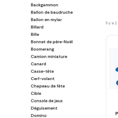
Backgammon
Ballon de baudruche
Ballon en mylar
Il y a 
Billard
Bille
Bonnet de père-Noël
Boomerang
Camion miniature
Canard
Casse-tête
Cerf-volant
Chapeau de fête
Cible
Console de jeux
Déguisement
P
Domino