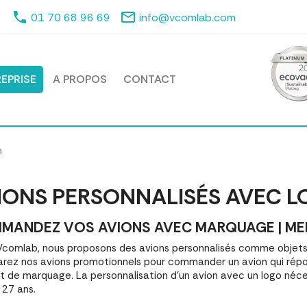
phone
mail_outline
01 70 68 96 69
info@vcomlab.com
EPRISE
A PROPOS
CONTACT
n
IONS PERSONNALISÉS AVEC 
MANDEZ VOS AVIONS AVEC MARQUAGE | MEIL
comlab, nous proposons des avions personnalisés comme objets
ez nos avions promotionnels pour commander un avion qui répon
et de marquage. La personnalisation d'un avion avec un logo néc
 27 ans.