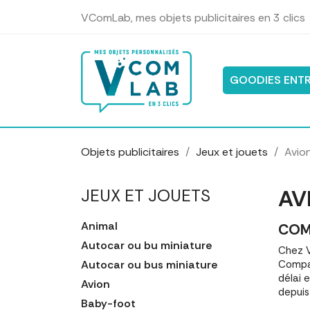
Panneau de gestion des cookies
VComLab, mes objets publicitaires en 3 clics
GOODIES ENTR
Objets publicitaires
Jeux et jouets
Avio
AV
JEUX ET JOUETS
Animal
COM
Autocar ou bu miniature
Chez V
Autocar ou bus miniature
Compar
délai 
Avion
depuis
Baby-foot