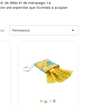
té, de délai et de marquage. La
site une expertise que Vcomlab a acquise

par :
Pertinence