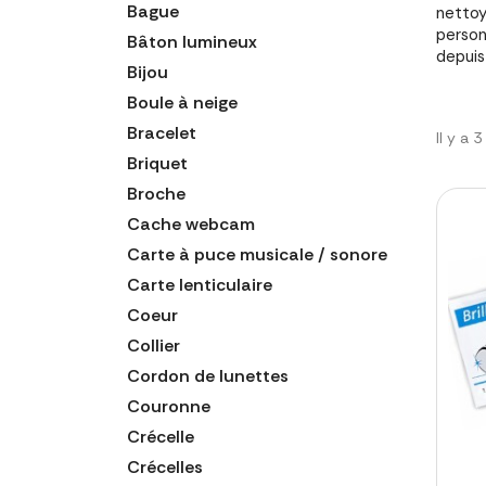
Bague
nettoy
person
Bâton lumineux
depuis
Bijou
Boule à neige
Bracelet
Il y a 
Briquet
Broche
Cache webcam
Carte à puce musicale / sonore
Carte lenticulaire
Coeur
Collier
Cordon de lunettes
Couronne
Crécelle
Crécelles