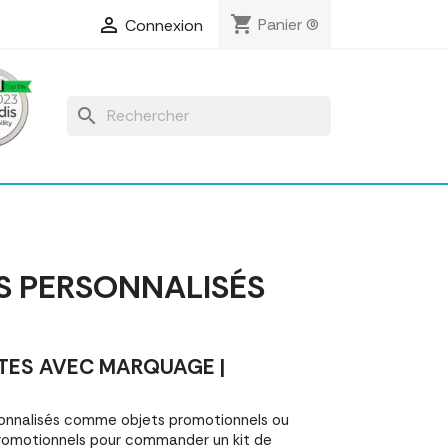
shopping_cart

Panier
(0)
Connexion
search
ES PERSONNALISÉS
TES AVEC MARQUAGE |
sonnalisés comme objets promotionnels ou
romotionnels pour commander un kit de