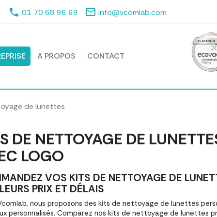
phone
mail_outline
01 70 68 96 69
info@vcomlab.com
EPRISE
A PROPOS
CONTACT
toyage de lunettes
TS DE NETTOYAGE DE LUNETT
EC LOGO
MANDEZ VOS KITS DE NETTOYAGE DE LUNET
LEURS PRIX ET DÉLAIS
comlab, nous proposons des kits de nettoyage de lunettes per
x personnalisés. Comparez nos kits de nettoyage de lunettes p