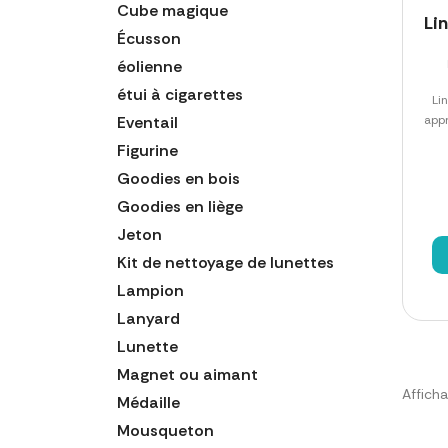
Cube magique
Li
Écusson
éolienne
étui à cigarettes
Li
Eventail
app
Figurine
Goodies en bois
Goodies en liège
Jeton
Kit de nettoyage de lunettes
Lampion
Lanyard
Lunette
Magnet ou aimant
Afficha
Médaille
Mousqueton