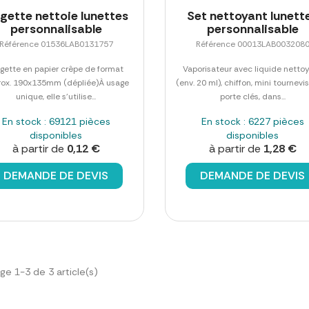
ngette nettoie lunettes
Set nettoyant lunett
personnalisable
personnalisable
Référence 01536LAB0131757
Référence 00013LAB003208
ngette en papier crêpe de format
Vaporisateur avec liquide netto
rox. 190x135mm (dépliée)À usage
(env. 20 ml), chiffon, mini tournevi
unique, elle s'utilise...
porte clés, dans...
En stock : 69121 pièces
En stock : 6227 pièces
disponibles
disponibles
à partir de
0,12 €
à partir de
1,28 €
DEMANDE DE DEVIS
DEMANDE DE DEVIS
ge 1-3 de 3 article(s)