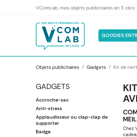
Panneau de gestion des cookies
VComLab, mes objets publicitaires en 3 clics
GOODIES ENTR
Objets publicitaires
Gadgets
Kit de net
KI
GADGETS
AV
Accroche-sac
Anti-stress
COM
Applaudisseur ou clap-clap de
MEIL
supporter
Chez V
Badge
cadeau