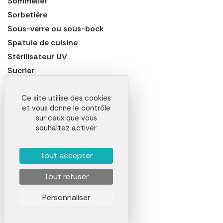
Sommelier
Sorbetière
Sous-verre ou sous-bock
Spatule de cuisine
Stérilisateur UV
Sucrier
Table basse
Table de bar
Ce site utilise des cookies
et vous donne le contrôle
Table de jardin
sur ceux que vous
Tabouret
souhaitez activer
Tapette à mouche
Tapis
Tout accepter
Tapis de bain
Tout refuser
Tapis de bar
Théière
Personnaliser
Thermomètre