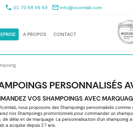
phone
mail_outline
01 70 68 96 69
info@vcomlab.com
EPRISE
A PROPOS
CONTACT
mpoing
AMPOINGS PERSONNALISÉS A
MANDEZ VOS SHAMPOINGS AVEC MARQUAGE | 
comlab, nous proposons des Shampoings personnalisés comme ob
ez nos Shampoings promotionnels pour commander un shampoin
é, de délai et de marquage. La personnalisation d'un shampoing 
b a acquise depuis 27 ans.