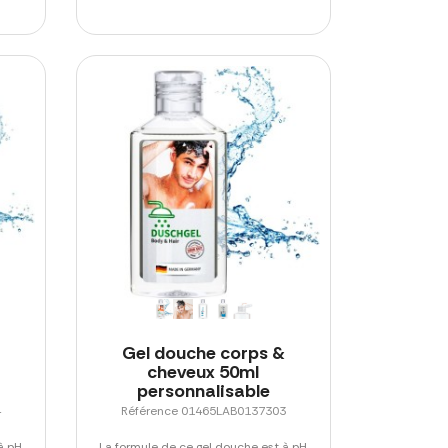
Gel douche corps &
cheveux 50ml
personnalisable
4
Référence 01465LAB0137303
à pH
La formule de ce gel douche est à pH