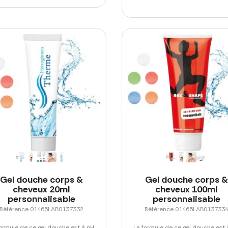
Gel douche corps &
Gel douche corps &
cheveux 20ml
cheveux 100ml
personnalisable
personnalisable
Référence 01465LAB0137332
Référence 01465LAB013733
formule de ce gel douche est à pH
La formule de ce gel douche est 