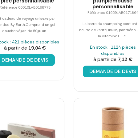
 pièc personnalisable
pamplemousse
personnalisable
Référence 00010LAB0168778
Référence 01659LAB017186
t cadeau de voyage unisexe par
La barre de shampoing contient
anded By Earth.Comprend un gel
beurre de karité, inulin, panthénol
douche végan de 50gr, un...
la vitamine E. Le...
tock : 421 pièces disponibles
En stock : 1124 pièces
à partir de
19,04 €
disponibles
à partir de
7,12 €
DEMANDE DE DEVIS
DEMANDE DE DEVIS