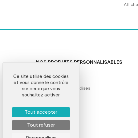
Affich
NOS PRODUITS PERSONNALISABLES
Goodies entreprise
Ce site utilise des cookies
Beauté et soins
et vous donne le contrôle
Boissons et gourmandises
sur ceux que vous
souhaitez activer
Bureau et papeterie
Drinkware
Ecriture
Tout accepter
Gadgets
Tout refuser
High Tech
Jeux et jouets
Personnaliser