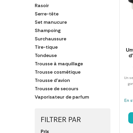
Rasoir
Serre-tête
Set manucure
Shampoing
Surchaussure
Tire-tique
Un
d
Tondeuse
Trousse à maquillage
Trousse cosmétique
Un se
Trousse d'avion
go
Trousse de secours
Vaporisateur de parfum
En s
FILTRER PAR
Prix