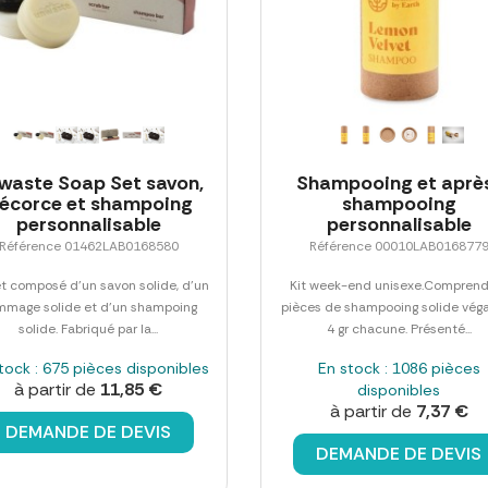
waste Soap Set savon,
Shampooing et aprè
'écorce et shampoing
shampooing
personnalisable
personnalisable
Référence 01462LAB0168580
Référence 00010LAB016877
t composé d'un savon solide, d'un
Kit week-end unisexe.Comprend
mmage solide et d'un shampoing
pièces de shampooing solide vég
solide. Fabriqué par la...
4 gr chacune. Présenté...
tock : 675 pièces disponibles
En stock : 1086 pièces
à partir de
11,85 €
disponibles
à partir de
7,37 €
DEMANDE DE DEVIS
DEMANDE DE DEVIS