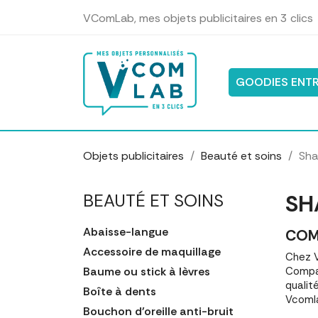
Panneau de gestion des cookies
VComLab, mes objets publicitaires en 3 clics
GOODIES ENTR
Objets publicitaires
Beauté et soins
Sha
SH
BEAUTÉ ET SOINS
Abaisse-langue
COM
Accessoire de maquillage
Chez V
Baume ou stick à lèvres
Compar
qualit
Boîte à dents
Vcomla
Bouchon d'oreille anti-bruit