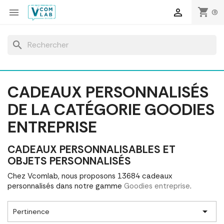
Panneau de gestion des cookies
shopping_cart


(0)
search
CADEAUX PERSONNALISÉS
DE LA CATÉGORIE GOODIES
ENTREPRISE
CADEAUX PERSONNALISABLES ET
OBJETS PERSONNALISÉS
Chez Vcomlab, nous proposons 13684 cadeaux
personnalisés dans notre gamme
Goodies entreprise
.

Pertinence