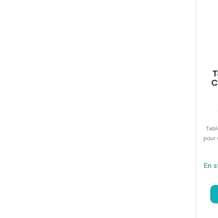
T
C
Tabl
pour 
En s