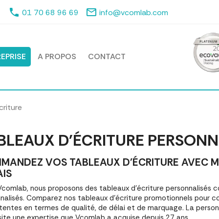
phone
mail_outline
01 70 68 96 69
info@vcomlab.com
EPRISE
A PROPOS
CONTACT
criture
BLEAUX D'ÉCRITURE PERSONN
MANDEZ VOS TABLEAUX D'ÉCRITURE AVEC MA
AIS
comlab, nous proposons des tableaux d'écriture personnalisés
nalisés. Comparez nos tableaux d'écriture promotionnels pour c
tentes en termes de qualité, de délai et de marquage. La personn
ite une expertise que Vcomlab a acquise depuis 27 ans.