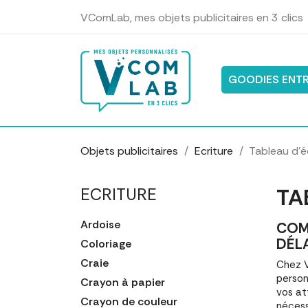
Panneau de gestion des cookies
VComLab, mes objets publicitaires en 3 clics
GOODIES ENTR
Objets publicitaires
Ecriture
Tableau d'é
TA
ECRITURE
Ardoise
COM
DÉL
Coloriage
Craie
Chez V
person
Crayon à papier
vos at
Crayon de couleur
nécess