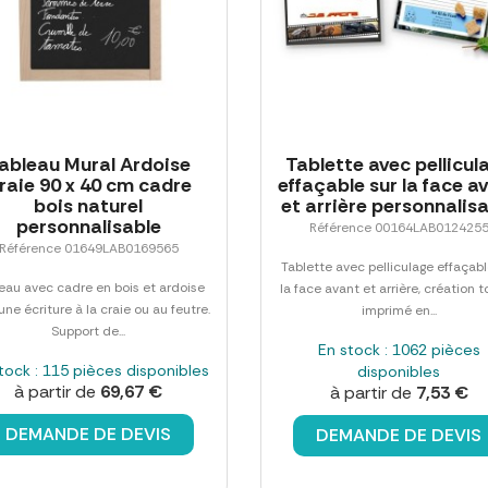
ableau Mural Ardoise
Tablette avec pellicul
raie 90 x 40 cm cadre
effaçable sur la face a
bois naturel
et arrière personnalis
personnalisable
Référence 00164LAB012425
Référence 01649LAB0169565
Tablette avec pelliculage effaçabl
eau avec cadre en bois et ardoise
la face avant et arrière, création t
une écriture à la craie ou au feutre.
imprimé en...
Support de...
En stock : 1062 pièces
tock : 115 pièces disponibles
disponibles
à partir de
69,67 €
à partir de
7,53 €
DEMANDE DE DEVIS
DEMANDE DE DEVIS