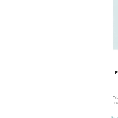
E
Tab
l'
En 