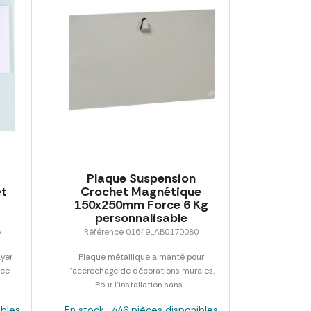
Plaque Suspension
et
Crochet Magnétique
150x250mm Force 6 Kg
personnalisable
6
Référence 01649LAB0170080
ayer
Plaque métallique aimanté pour
ace
l'accrochage de décorations murales.
Pour l'installation sans...
ibles
En stock : 446 pièces disponibles