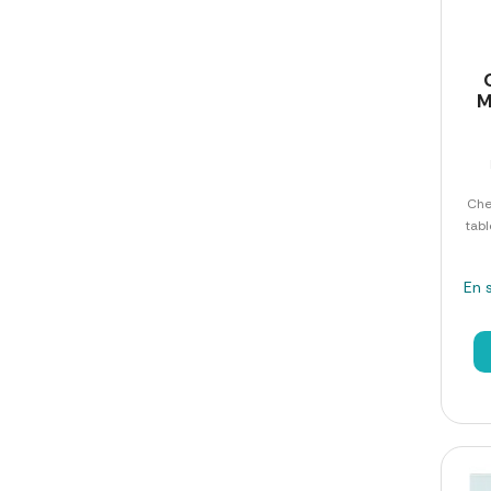
M
Che
tabl
En 