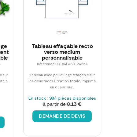
age
Tableau effaçable recto
vant
verso medium
able
personnalisable
5
Référence 00164LAB0124254
e sur
Tableau avec pelliculage effaçable sur
otale,
les deux faces.Création totale, imprimé
en quadri sur...
En stock : 984 pièces disponibles
à partir de
8,13 €
DEMANDE DE DEVIS