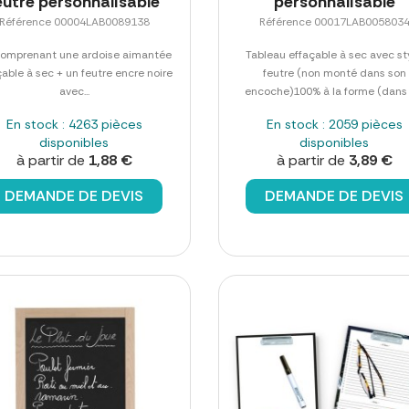
eutre personnalisable
personnalisable
Référence 00004LAB0089138
Référence 00017LAB005803
comprenant une ardoise aimantée
Tableau effaçable à sec avec st
çable à sec + un feutre encre noire
feutre (non monté dans son
avec...
encoche)100% à la forme (dans l
En stock : 4263 pièces
En stock : 2059 pièces
disponibles
disponibles
à partir de
1,88 €
à partir de
3,89 €
DEMANDE DE DEVIS
DEMANDE DE DEVIS