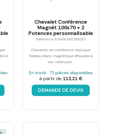
e
Chevalet Conférence
0
Magnét 100x70 + 2
ble
Potences personnalisable
1
Référence 01649LAB0169282
que.
Chevalets de conférence classique.
ble à
Tableau blanc magnétique effaçable à
sec. Idéal pour...
bles
En stock : 71 pièces disponibles
à partir de
113,21 €
DEMANDE DE DEVIS