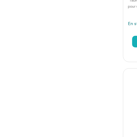
Tabl
pour 
En s