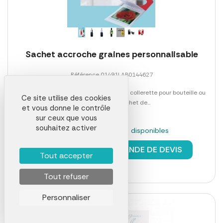
Sachet accroche graines personnalisable
Référence 01491LAB0144627
Polyvalent ce sachet est utilisé comme collerette pour bouteille ou
Ce site utilise des cookies
accroche porte. Sachet de...
et vous donne le contrôle
sur ceux que vous
souhaitez activer
En stock : 1937 pièces disponibles
à partir de
4,13 €
DEMANDE DE DEVIS
Tout accepter
Tout refuser
Personnaliser