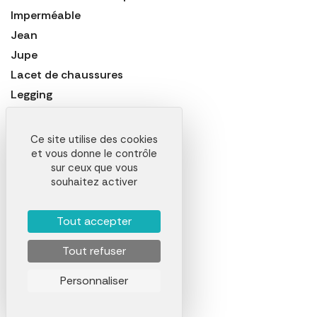
Imperméable
Jean
Jupe
Lacet de chaussures
Legging
Maillot de bain
Manteau
Ce site utilise des cookies
Marinière
et vous donne le contrôle
sur ceux que vous
Mitaine
souhaitez activer
Nappe
Noeud Papillon
Tout accepter
Paire de Sneakers
Tout refuser
Pantalon
Pantalon de Sport
Personnaliser
Pantalon de Travail
Paréo