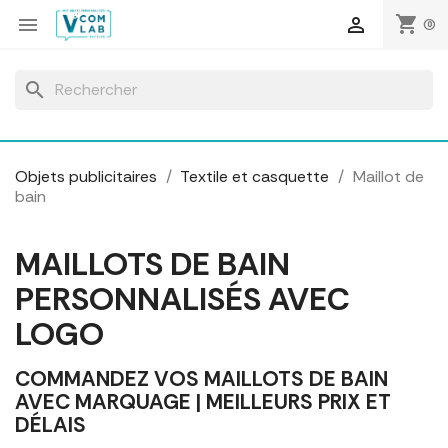
Panneau de gestion des cookies
shopping_cart


(0)
search
Objets publicitaires
Textile et casquette
Maillot de
bain
MAILLOTS DE BAIN
PERSONNALISÉS AVEC
LOGO
COMMANDEZ VOS MAILLOTS DE BAIN
AVEC MARQUAGE | MEILLEURS PRIX ET
DÉLAIS