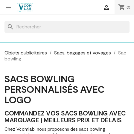
Panneau de gestion des cookies
shopping_cart


(0)
search
Objets publicitaires
Sacs, bagages et voyages
Sac
bowling
SACS BOWLING
PERSONNALISÉS AVEC
LOGO
COMMANDEZ VOS SACS BOWLING AVEC
MARQUAGE | MEILLEURS PRIX ET DÉLAIS
Chez Vcomlab, nous proposons des sacs bowling