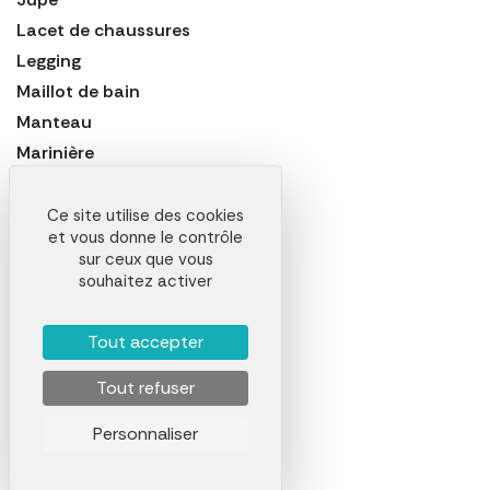
Lacet de chaussures
Legging
Maillot de bain
Manteau
Marinière
Mitaine
Nappe
Ce site utilise des cookies
et vous donne le contrôle
Noeud Papillon
sur ceux que vous
Paire de Sneakers
souhaitez activer
Pantalon
Pantalon de Sport
Tout accepter
Pantalon de Travail
Tout refuser
Paréo
Parka
Personnaliser
Peignoir
Polaire