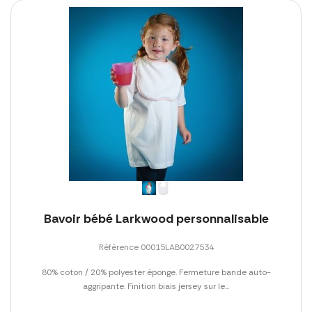
Bavoir bébé Larkwood personnalisable
Référence 00015LAB0027534
80% coton / 20% polyester éponge. Fermeture bande auto-
aggripante. Finition biais jersey sur le...