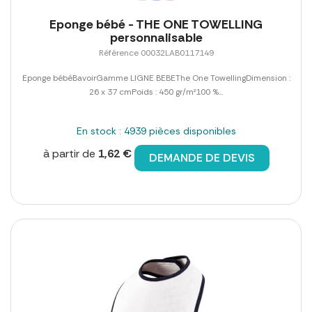
Eponge bébé - THE ONE TOWELLING
personnalisable
Référence 00032LAB0117149
Eponge bébéBavoirGamme LIGNE BEBEThe One TowellingDimension :
26 x 37 cmPoids : 450 gr/m²100 %...
En stock : 4939 pièces disponibles
à partir de
1,62 €
DEMANDE DE DEVIS