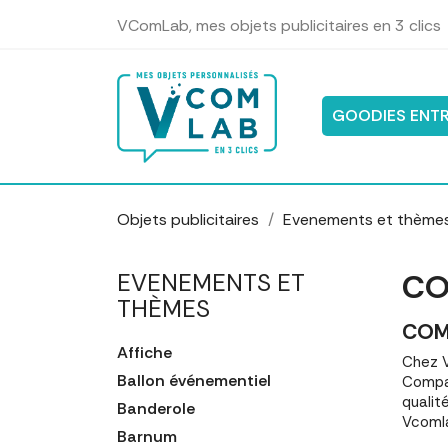
Panneau de gestion des cookies
VComLab, mes objets publicitaires en 3 clics
GOODIES ENTR
Objets publicitaires
Evenements et thème
CO
EVENEMENTS ET
THÈMES
COM
Affiche
Chez V
Ballon événementiel
Compar
qualit
Banderole
Vcomla
Barnum