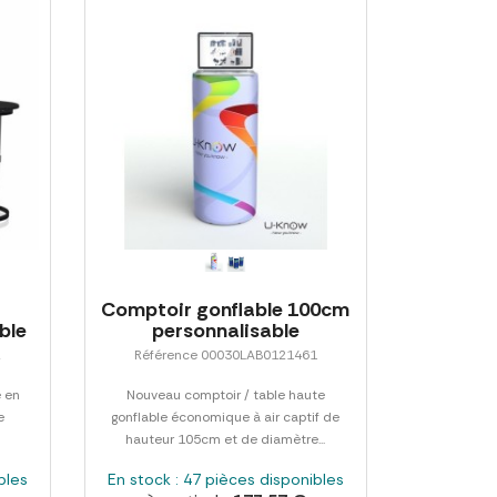
Comptoir gonflable 100cm
ble
personnalisable
2
Référence 00030LAB0121461
e en
Nouveau comptoir / table haute
e
gonflable économique à air captif de
.
hauteur 105cm et de diamètre...
bles
En stock : 47 pièces disponibles