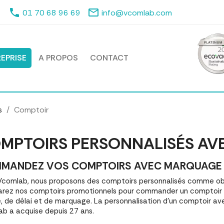
phone
mail_outline
01 70 68 96 69
info@vcomlab.com
EPRISE
A PROPOS
CONTACT
s
Comptoir
MPTOIRS PERSONNALISÉS AV
MANDEZ VOS COMPTOIRS AVEC MARQUAGE | M
comlab, nous proposons des comptoirs personnalisés comme obj
ez nos comptoirs promotionnels pour commander un comptoir q
é, de délai et de marquage. La personnalisation d'un comptoir av
b a acquise depuis 27 ans.