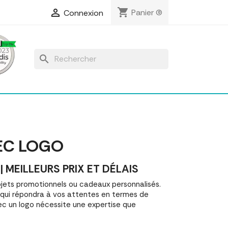
shopping_cart

Panier
(0)
Connexion
search
EC LOGO
EILLEURS PRIX ET DÉLAIS
ets promotionnels ou cadeaux personnalisés.
ui répondra à vos attentes en termes de
ec un logo nécessite une expertise que