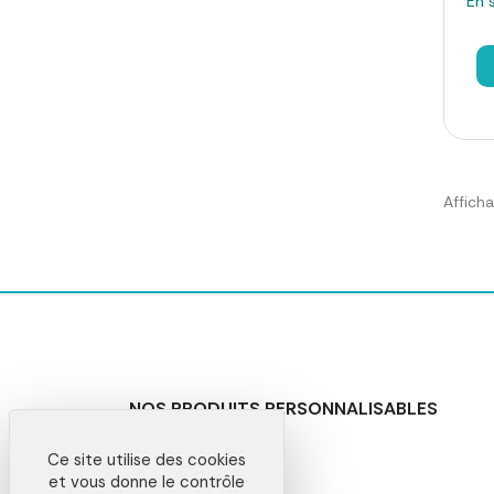
En 
Afficha
NOS PRODUITS PERSONNALISABLES
Goodies entreprise
Ce site utilise des cookies
Beauté et soins
et vous donne le contrôle