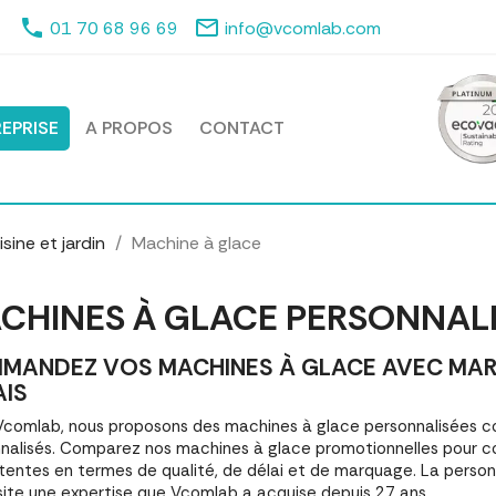
phone
mail_outline
01 70 68 96 69
info@vcomlab.com
EPRISE
A PROPOS
CONTACT
sine et jardin
Machine à glace
CHINES À GLACE PERSONNAL
MANDEZ VOS MACHINES À GLACE AVEC MARQU
AIS
comlab, nous proposons des machines à glace personnalisées 
nalisés. Comparez nos machines à glace promotionnelles pour 
tentes en termes de qualité, de délai et de marquage. La person
ite une expertise que Vcomlab a acquise depuis 27 ans.