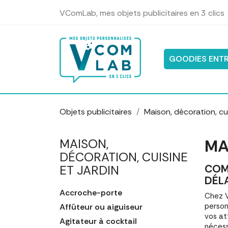
Panneau de gestion des cookies
VComLab, mes objets publicitaires en 3 clics
GOODIES ENTR
Objets publicitaires
Maison, décoration, cui
MA
MAISON,
DÉCORATION, CUISINE
COM
ET JARDIN
DÉL
Accroche-porte
Chez V
person
Affûteur ou aiguiseur
vos at
Agitateur à cocktail
nécess