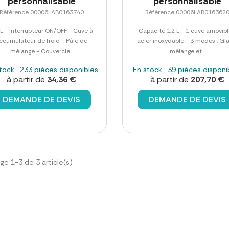
personnalisable
personnalisable
Référence 00006LAB0163740
Référence 00006LAB016362
 L - Interrupteur ON/OFF - Cuve à
- Capacité 1,2 L - 1 cuve amovib
ccumulateur de froid - Pâle de
acier inoxydable - 3 modes : Gl
mélange - Couvercle...
mélange et...
tock : 233 pièces disponibles
En stock : 39 pièces disponi
à partir de
34,36 €
à partir de
207,70 €
DEMANDE DE DEVIS
DEMANDE DE DEVIS
ge 1-3 de 3 article(s)