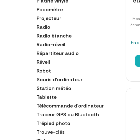
ét
Platine vinyle
Podomètre
Projecteur
Mon
écran
Radio
Radio étanche
En s
Radio-réveil
Répartiteur audio
Réveil
Robot
Souris d'ordinateur
Station météo
Tablette
Télécommande d'ordinateur
Traceur GPS ou Bluetooth
Trépied photo
Trouve-clés