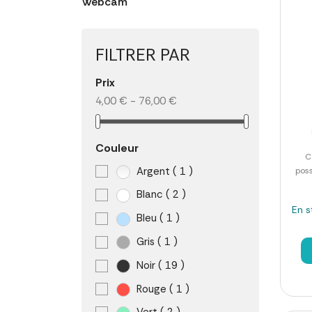
Webcam
FILTRER PAR
Prix
4,00 € - 76,00 €
Couleur
C
Argent
( 1 )
poss
Blanc
( 2 )
En s
Bleu
( 1 )
Gris
( 1 )
Noir
( 19 )
Rouge
( 1 )