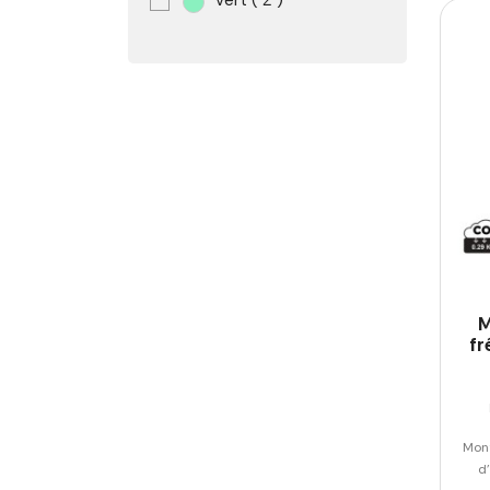
Vert
( 2 )
M
f
Mont
d