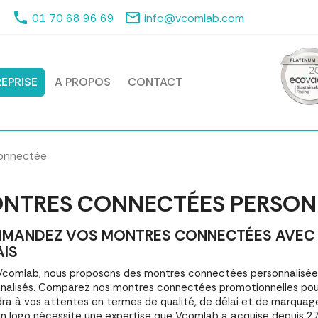
phone
mail_outline
01 70 68 96 69
info@vcomlab.com
EPRISE
A PROPOS
CONTACT
onnectée
NTRES CONNECTÉES PERSON
MANDEZ VOS MONTRES CONNECTÉES AVEC MA
AIS
comlab, nous proposons des montres connectées personnalisé
nalisés. Comparez nos montres connectées promotionnelles p
ra à vos attentes en termes de qualité, de délai et de marquag
n logo nécessite une expertise que Vcomlab a acquise depuis 27