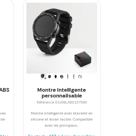
 ABS
Montre intelligente
personnalisable
1
Référence 01408LAB0157590
avec
Montre intelligente avec bracelet en
 de
silicone et écran tactile. Compatible
avec les principaux...