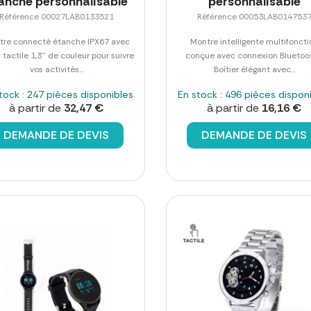
anche personnalisable
personnalisable
Référence 00027LAB0133521
Référence 00053LAB014753
tre connecté étanche IPX67 avec
Montre intelligente multifoncti
 tactile 1,3'' de couleur pour suivre
conçue avec connexion Bluetoot
vos activités...
Boîtier élégant avec...
tock : 247 pièces disponibles
En stock : 496 pièces dispon
à partir de
32,47 €
à partir de
16,16 €
DEMANDE DE DEVIS
DEMANDE DE DEVIS