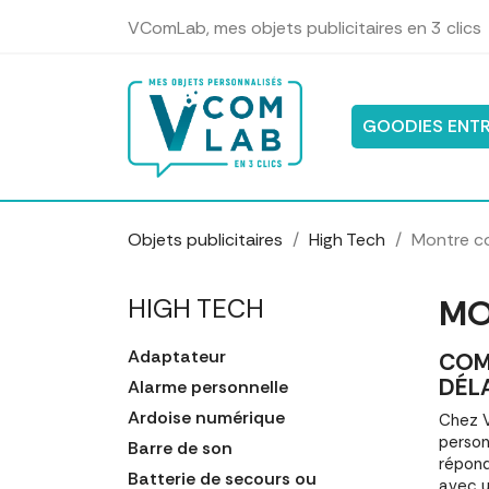
Panneau de gestion des cookies
VComLab, mes objets publicitaires en 3 clics
GOODIES ENTR
Objets publicitaires
High Tech
Montre c
MO
HIGH TECH
Adaptateur
COM
DÉL
Alarme personnelle
Ardoise numérique
Chez V
person
Barre de son
répond
Batterie de secours ou
avec u