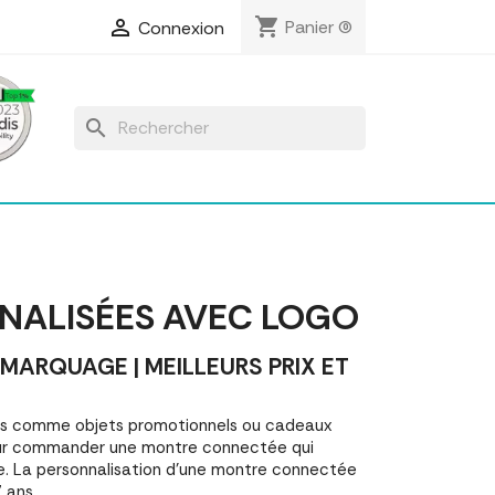
shopping_cart

Panier
(0)
Connexion
search
NALISÉES AVEC LOGO
RQUAGE | MEILLEURS PRIX ET
es comme objets promotionnels ou cadeaux
our commander une montre connectée qui
e. La personnalisation d'une montre connectée
 ans.