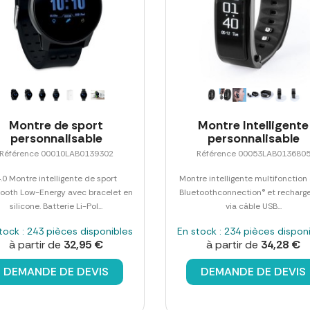
Montre de sport
Montre Intelligente
personnalisable
personnalisable
Référence 00010LAB0139302
Référence 00053LAB013680
.0 Montre intelligente de sport
Montre intelligente multifonction
tooth Low-Energy avec bracelet en
Bluetoothconnection® et recharg
silicone. Batterie Li-Pol...
via câble USB...
tock : 243 pièces disponibles
En stock : 234 pièces dispon
à partir de
32,95 €
à partir de
34,28 €
DEMANDE DE DEVIS
DEMANDE DE DEVIS