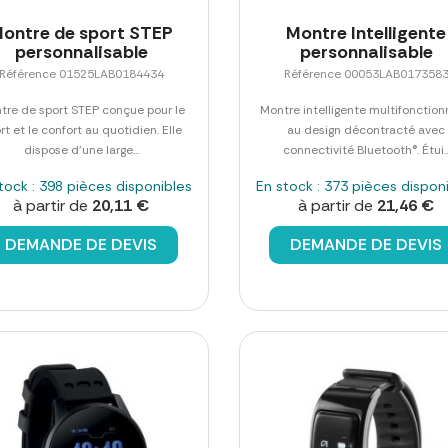
ontre de sport STEP
Montre Intelligente
personnalisable
personnalisable
Référence 01525LAB0184434
Référence 00053LAB017358
tre de sport STEP conçue pour le
Montre intelligente multifonction
rt et le confort au quotidien. Elle
au design décontracté avec
dispose d'une large...
connectivité Bluetooth®. Étui..
tock : 398 pièces disponibles
En stock : 373 pièces dispon
à partir de
20,11 €
à partir de
21,46 €
DEMANDE DE DEVIS
DEMANDE DE DEVIS