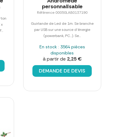
le
Andromède
personnalisable
3
Référence 00050LAB0137190
rton
Guirlande de Led de 1m. Se branche
 x
par USB sur une source d'énergie
..
(powerbank, PC...). Se...
En stock : 3564 pièces
disponibles
à partir de
2,25 €
DEMANDE DE DEVIS