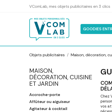
Panneau de gestion des cookies
VComLab, mes objets publicitaires en 3 clics
GOODIES ENTR
Objets publicitaires
Maison, décoration, cui
GU
MAISON,
DÉCORATION, CUISINE
COM
ET JARDIN
DÉL
Accroche-porte
Chez V
person
Affûteur ou aiguiseur
vos at
Agitateur à cocktail
nécess