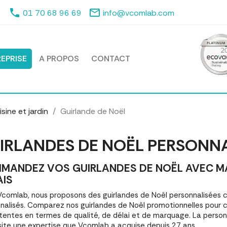
phone
mail_outline
01 70 68 96 69
info@vcomlab.com
EPRISE
A PROPOS
CONTACT
sine et jardin
Guirlande de Noël
IRLANDES DE NOËL PERSONNA
MANDEZ VOS GUIRLANDES DE NOËL AVEC MAR
AIS
comlab, nous proposons des guirlandes de Noël personnalisées
nalisés. Comparez nos guirlandes de Noël promotionnelles pour 
tentes en termes de qualité, de délai et de marquage. La personn
ite une expertise que Vcomlab a acquise depuis 27 ans.