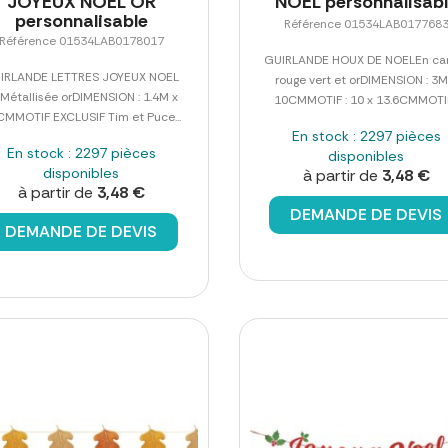
JOYEUX NOEL OR
NOEL personnalisab
personnalisable
Référence 01534LAB017768
Référence 01534LAB0178017
GUIRLANDE HOUX DE NOELEn ca
IRLANDE LETTRES JOYEUX NOEL
rouge vert et orDIMENSION : 3M
Métallisée orDIMENSION : 1.4M x
10CMMOTIF : 10 x 13.6CMMOTIF.
CMMOTIF EXCLUSIF Tim et Puce...
En stock : 2297 pièces
En stock : 2297 pièces
disponibles
disponibles
à partir de
3,48 €
à partir de
3,48 €
DEMANDE DE DEVIS
DEMANDE DE DEVIS