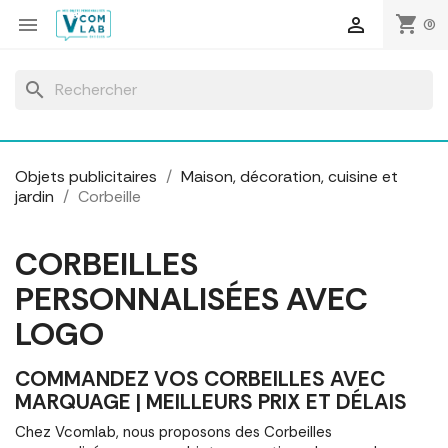
Panneau de gestion des cookies
shopping_cart


(0)
search
Objets publicitaires
Maison, décoration, cuisine et
jardin
Corbeille
CORBEILLES
PERSONNALISÉES AVEC
LOGO
COMMANDEZ VOS CORBEILLES AVEC
MARQUAGE | MEILLEURS PRIX ET DÉLAIS
Chez Vcomlab, nous proposons des Corbeilles