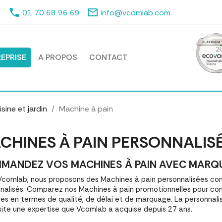
phone
mail_outline
01 70 68 96 69
info@vcomlab.com
EPRISE
A PROPOS
CONTACT
sine et jardin
Machine à pain
CHINES À PAIN PERSONNALIS
MANDEZ VOS MACHINES À PAIN AVEC MARQUAG
comlab, nous proposons des Machines à pain personnalisées c
nalisés. Comparez nos Machines à pain promotionnelles pour co
es en termes de qualité, de délai et de marquage. La personnali
ite une expertise que Vcomlab a acquise depuis 27 ans.