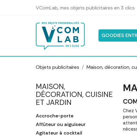
Panneau de gestion des cookies
VComLab, mes objets publicitaires en 3 clics
GOODIES ENTR
Objets publicitaires
Maison, décoration, cui
MA
MAISON,
DÉCORATION, CUISINE
COM
ET JARDIN
Chez V
Accroche-porte
person
attent
Affûteur ou aiguiseur
nécess
Agitateur à cocktail