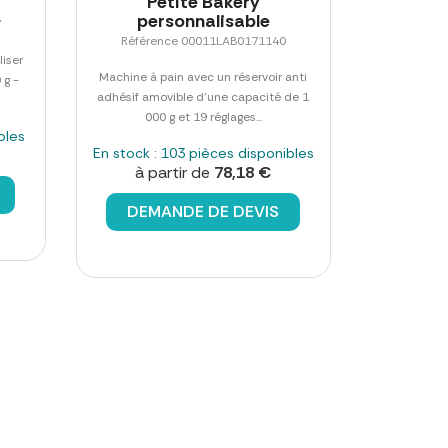
Petite Bakery
personnalisable
7
Référence 00011LAB0171140
liser
Machine à pain avec un réservoir anti
 g -
adhésif amovible d'une capacité de 1
000 g et 19 réglages...
bles
En stock : 103 pièces disponibles
à partir de
78,18 €
DEMANDE DE DEVIS