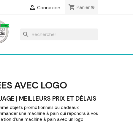
shopping_cart

Panier
(0)
Connexion
search
ÉES AVEC LOGO
E | MEILLEURS PRIX ET DÉLAIS
omme objets promotionnels ou cadeaux
mmander une machine à pain qui répondra à vos
sation d'une machine à pain avec un logo