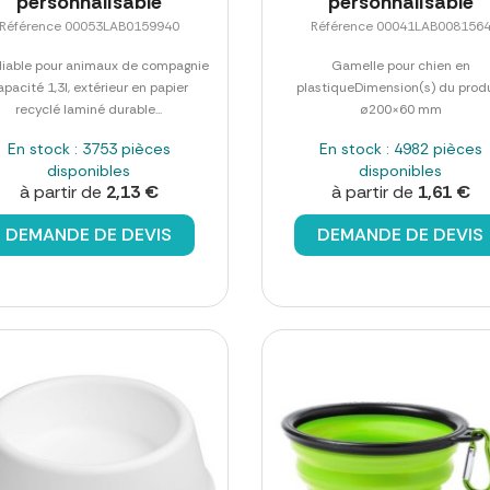
personnalisable
personnalisable
Référence 00053LAB0159940
Référence 00041LAB008156
pliable pour animaux de compagnie
Gamelle pour chien en
apacité 1,3l, extérieur en papier
plastiqueDimension(s) du produ
recyclé laminé durable...
ø200×60 mm
En stock : 3753 pièces
En stock : 4982 pièces
disponibles
disponibles
à partir de
2,13 €
à partir de
1,61 €
DEMANDE DE DEVIS
DEMANDE DE DEVIS