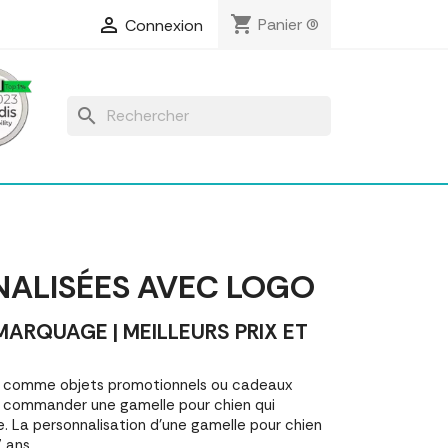
shopping_cart

Panier
(0)
Connexion
search
NALISÉES AVEC LOGO
RQUAGE | MEILLEURS PRIX ET
es comme objets promotionnels ou cadeaux
r commander une gamelle pour chien qui
. La personnalisation d'une gamelle pour chien
 ans.