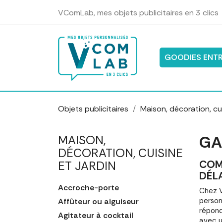
Panneau de gestion des cookies
VComLab, mes objets publicitaires en 3 clics
GOODIES ENTR
Objets publicitaires
Maison, décoration, cui
GA
MAISON,
DÉCORATION, CUISINE
COM
ET JARDIN
DÉL
Accroche-porte
Chez V
person
Affûteur ou aiguiseur
répond
Agitateur à cocktail
avec u