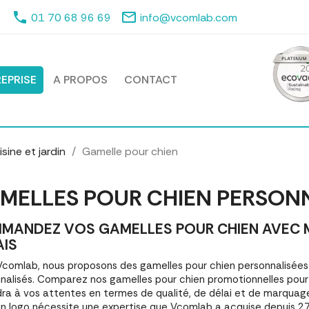
phone
mail_outline
01 70 68 96 69
info@vcomlab.com
EPRISE
A PROPOS
CONTACT
sine et jardin
Gamelle pour chien
MELLES POUR CHIEN PERSON
MANDEZ VOS GAMELLES POUR CHIEN AVEC MA
AIS
comlab, nous proposons des gamelles pour chien personnalisé
nalisés. Comparez nos gamelles pour chien promotionnelles pou
ra à vos attentes en termes de qualité, de délai et de marquage
n logo nécessite une expertise que Vcomlab a acquise depuis 27