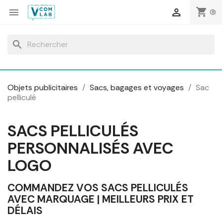
Panneau de gestion des cookies
shopping_cart


(0)
search
Objets publicitaires
Sacs, bagages et voyages
Sac
pelliculé
SACS PELLICULÉS
PERSONNALISÉS AVEC
LOGO
COMMANDEZ VOS SACS PELLICULÉS
AVEC MARQUAGE | MEILLEURS PRIX ET
DÉLAIS