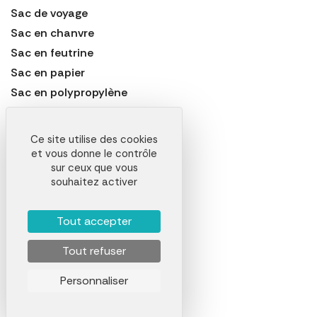
Sac de voyage
Sac en chanvre
Sac en feutrine
Sac en papier
Sac en polypropylène
Sac en toile de jute
Sac étanche
Ce site utilise des cookies
Sac laminé
et vous donne le contrôle
sur ceux que vous
Sac marin
souhaitez activer
Sac non tissé
Sac pelliculé
Tout accepter
Sac pique-nique
Sac polochon
Tout refuser
Sac shopping
Personnaliser
Sacoche
Sacoche d'ordinateur