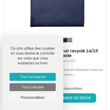
Ce site utilise des cookies
Pochette ordinateur en cuir recyclé 14/15
et vous donne le contrôle
personnalisable
sur ceux que vous
Référence 01559LAB0171287
souhaitez activer
Design élégant et intemporel, cette pochette est fabriquée à base de
chutes de cuir destinées à...
Tout accepter
Tout refuser
En stock : 233 pièces disponibles
à partir de
34,38 €
Personnaliser
DEMANDE DE DEVIS