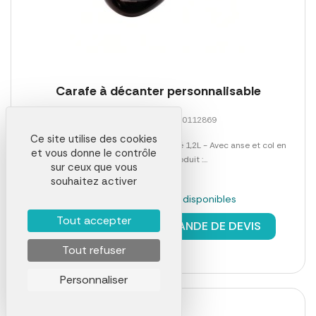
Carafe à décanter personnalisable
Référence 00006LAB0112869
Ce site utilise des cookies
- Carafe à décanter - Verre - Capacité 1,2L - Avec anse et col en
et vous donne le contrôle
biseauTaille du produit :...
sur ceux que vous
souhaitez activer
En stock : 605 pièces disponibles
Tout accepter
à partir de
13,24 €
DEMANDE DE DEVIS
Tout refuser
Personnaliser