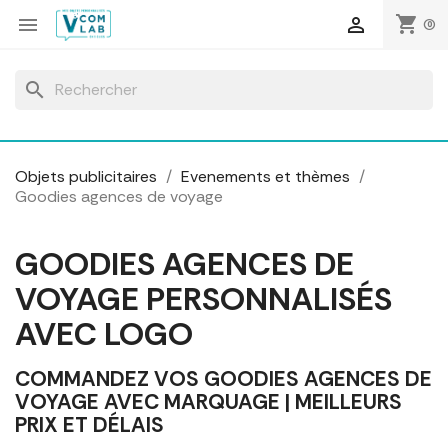
Panneau de gestion des cookies
shopping_cart


(0)
search
Objets publicitaires
Evenements et thèmes
Goodies agences de voyage
GOODIES AGENCES DE
VOYAGE PERSONNALISÉS
AVEC LOGO
COMMANDEZ VOS GOODIES AGENCES DE
VOYAGE AVEC MARQUAGE | MEILLEURS
PRIX ET DÉLAIS