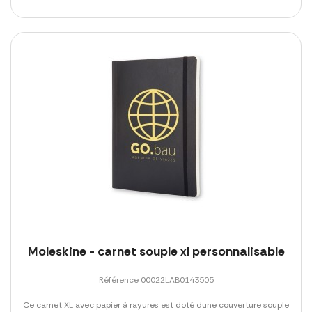
Moleskine - carnet souple xl personnalisable
Référence 00022LAB0143505
Ce carnet XL avec papier à rayures est doté dune couverture souple