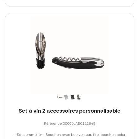
Set à vin 2 accessoires personnalisable
Référence 00006LAB0112949
- Set sommelier - Bouchon avec bec verseur, tire-bouchon acier