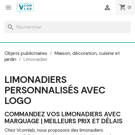
Panneau de gestion des cookies
shopping_cart


(0)
search
Objets publicitaires
Maison, décoration, cuisine et
jardin
Limonadier
LIMONADIERS
PERSONNALISÉS AVEC
LOGO
COMMANDEZ VOS LIMONADIERS AVEC
MARQUAGE | MEILLEURS PRIX ET DÉLAIS
Chez Vcomlab, nous proposons des limonadiers