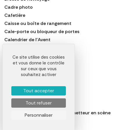
Cadre photo
Cafetière
Caisse ou boîte de rangement
Cale-porte ou bloqueur de portes
Calendrier de l'Avent
Canapé
Carafe
Ce site utilise des cookies
et vous donne le contrôle
Casse-noix
sur ceux que vous
Cave à vin électrique
souhaitez activer
Cendrier
Centrifugeuse
Tout accepter
Chaise
Tout refuser
Chaise de jardin
Chaise réalisateur ou fauteuil metteur en scène
Personnaliser
Chalumeau crème brulée
Chausse-pied