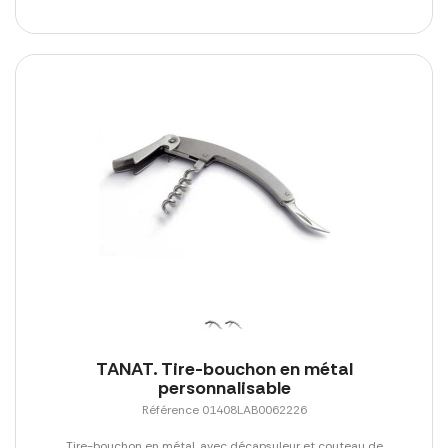
TANAT. Tire-bouchon en métal
personnalisable
Référence 01408LAB0062226
Tire-bouchon en métal, avec décapsuleur et couteau de