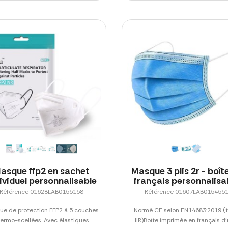
asque ffp2 en sachet
Masque 3 plis 2r - boît
ividuel personnalisable
français personnalisa
Référence 01628LAB0155158
Référence 01607LAB015455
e de protection FFP2 à 5 couches
Normé CE selon EN14683:2019 (
ermo-scellées. Avec élastiques
IIR)Boîte imprimée en français d