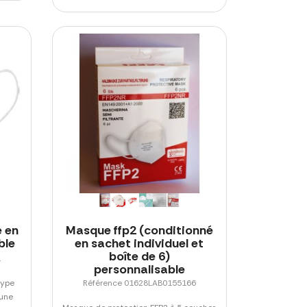
e en
Masque ffp2 (conditionné
ble
en sachet individuel et
boîte de 6)
1
personnalisable
type
Référence 01628LAB0155166
'une