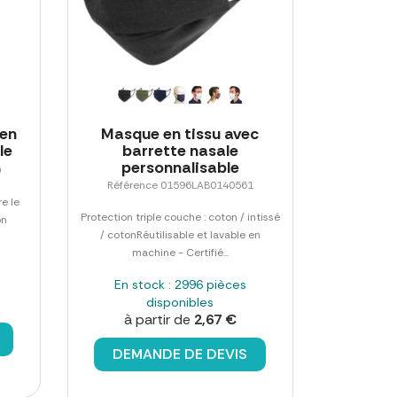
 en
Masque en tissu avec
le
barrette nasale
personnalisable
0
Référence 01596LAB0140561
e le
Protection triple couche : coton / intissé
on
/ cotonRéutilisable et lavable en
machine - Certifié...
En stock : 2996 pièces
disponibles
à partir de
2,67 €
DEMANDE DE DEVIS