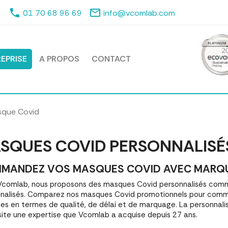
phone
mail_outline
01 70 68 96 69
info@vcomlab.com
EPRISE
A PROPOS
CONTACT
que Covid
SQUES COVID PERSONNALISÉ
MANDEZ VOS MASQUES COVID AVEC MARQUAGE
comlab, nous proposons des masques Covid personnalisés com
nalisés. Comparez nos masques Covid promotionnels pour comm
es en termes de qualité, de délai et de marquage. La personnali
ite une expertise que Vcomlab a acquise depuis 27 ans.