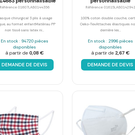
14683 personnalisable
personnalisable
Référence 01607LAB0144356
Référence 01615LAB014294
asque chirurgical 3 plis à usage
100% coton double couche, certi
que, au format enfantMatériau PP
Oeko-TexAttaches élastiques no
non tissé sans latex ni...
derrière les...
En stock : 94720 pièces
En stock : 2996 pièces
disponibles
disponibles
à partir de
0,08 €
à partir de
2,67 €
DEMANDE DE DEVIS
DEMANDE DE DEVIS