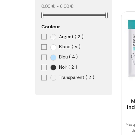
0,00 € - 6,00 €
Couleur
Argent
( 2 )
Blanc
( 4 )
Bleu
( 4 )
Noir
( 2 )
Transparent
( 2 )
M
ind
Masqu
th