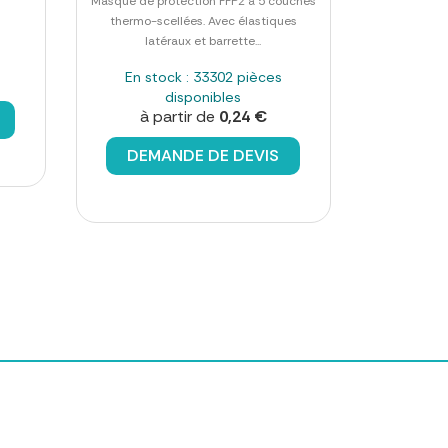
Masque de protection FFP2 à 5 couches
thermo-scellées. Avec élastiques
s
latéraux et barrette...
En stock : 33302 pièces
disponibles
à partir de
0,24 €
DEMANDE DE DEVIS