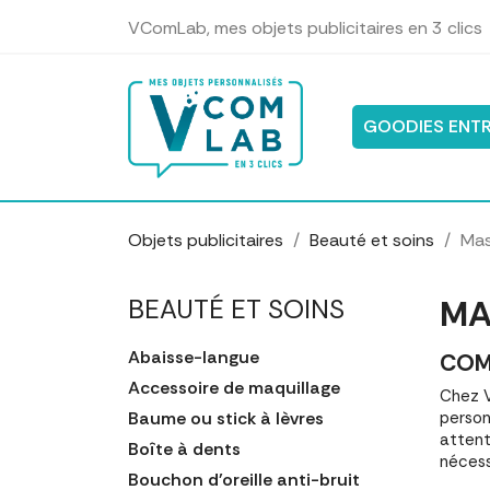
Panneau de gestion des cookies
VComLab, mes objets publicitaires en 3 clics
GOODIES ENTR
Objets publicitaires
Beauté et soins
Mas
MA
BEAUTÉ ET SOINS
Abaisse-langue
COM
Accessoire de maquillage
Chez V
Baume ou stick à lèvres
person
attent
Boîte à dents
nécess
Bouchon d'oreille anti-bruit