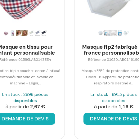
Masque en tissu pour
Masque ffp2 fabriqué
nfant personnalisable
france personnalisab
Référence 01596LAB0143334
Référence 01620LAB014619
ction triple couche : coton / intissé
Masque FFP2 de protection contr
 cotonRéutilisable et lavable en
Covid-19Appareil de protecti
machine - Léger,...
respiratoire destiné à...
En stock : 2996 pièces
En stock : 6913 pièces
disponibles
disponibles
à partir de
2,67 €
à partir de
1,16 €
DEMANDE DE DEVIS
DEMANDE DE DEVIS