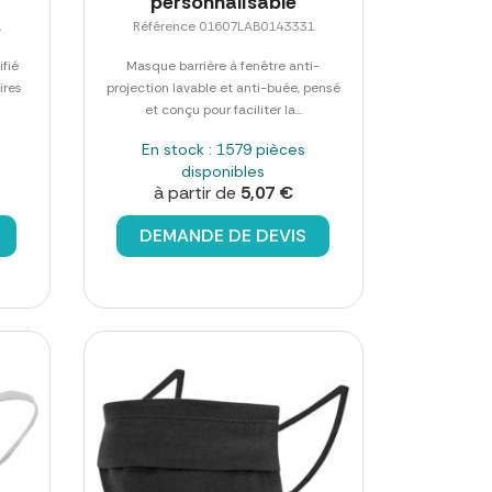
personnalisable
1
Référence 01607LAB0143331
fié
Masque barrière à fenêtre anti-
ires
projection lavable et anti-buée, pensé
et conçu pour faciliter la...
En stock : 1579 pièces
disponibles
à partir de
5,07 €
DEMANDE DE DEVIS