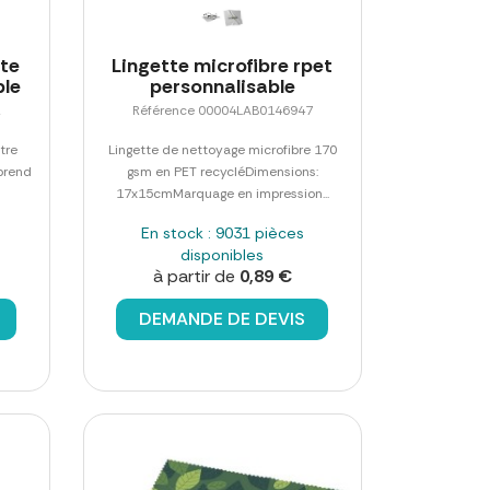
rte
Lingette microfibre rpet
ble
personnalisable
2
Référence 00004LAB0146947
tre
Lingette de nettoyage microfibre 170
prend
gsm en PET recycléDimensions:
17x15cmMarquage en impression...
En stock : 9031 pièces
disponibles
à partir de
0,89 €
DEMANDE DE DEVIS