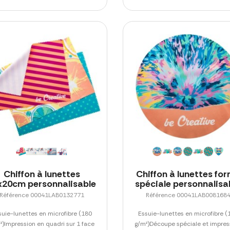
Chiffon à lunettes
Chiffon à lunettes fo
x20cm personnalisable
spéciale personnalisa
Référence 00041LAB0132771
Référence 00041LAB008168
suie-lunettes en microfibre (180
Essuie-lunettes en microfibre (
²)Impression en quadri sur 1 face
g/m²)Découpe spéciale et impres