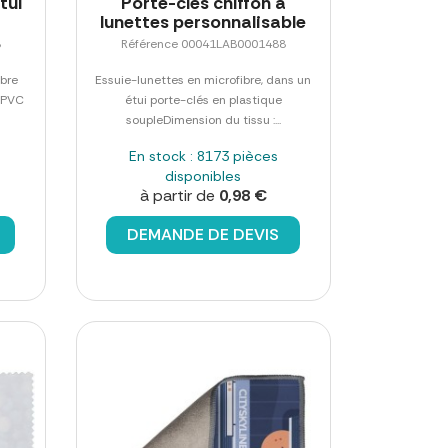
tui
Porte-clés chiffon à
lunettes personnalisable
8
Référence 00041LAB0001488
ibre
Essuie-lunettes en microfibre, dans un
n PVC
étui porte-clés en plastique
soupleDimension du tissu :...
En stock : 8173 pièces
disponibles
à partir de
0,98 €
DEMANDE DE DEVIS