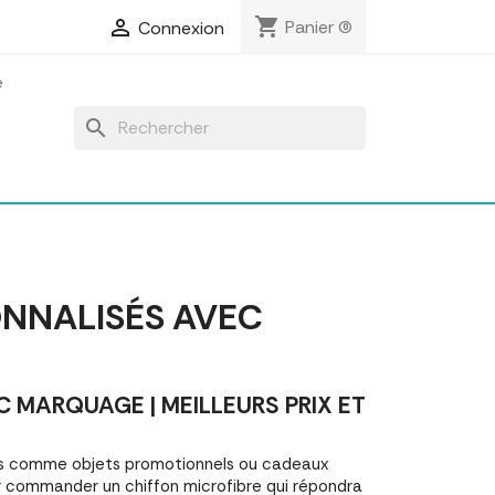
shopping_cart

Panier
(0)
Connexion
search
ONNALISÉS AVEC
 MARQUAGE | MEILLEURS PRIX ET
sés comme objets promotionnels ou cadeaux
r commander un chiffon microfibre qui répondra