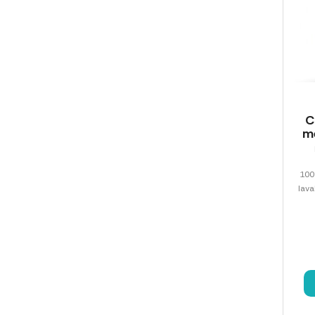
C
m
100
lava