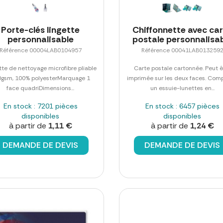
Porte-clés lingette
Chiffonnette avec ca
personnalisable
postale personnalisa
Référence 00004LAB0104957
Référence 00041LAB013259
tte de nettoyage microfibre pliable
Carte postale cartonnée. Peut ê
0gsm, 100% polyesterMarquage 1
imprimée sur les deux faces. Com
face quadriDimensions...
un essuie-lunettes en...
En stock : 7201 pièces
En stock : 6457 pièces
disponibles
disponibles
à partir de
1,11 €
à partir de
1,24 €
DEMANDE DE DEVIS
DEMANDE DE DEVIS