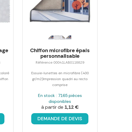
yage
Chiffon microfibre épais
personnalisable
3
Référence 00041LAB0118829
coloré
Essuie-lunettes en microfibre (400
hiffon
gr/m2)Impression quadri au recto
comprise
En stock : 7165 pièces
disponibles
à partir de
1,12 €
DEMANDE DE DEVIS