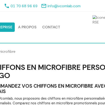
phone
mail_outline
01 70 68 96 69
info@vcomlab.com
EPRISE
A PROPOS
CONTACT
microfibre
IFFONS EN MICROFIBRE PERS
GO
MANDEZ VOS CHIFFONS EN MICROFIBRE AVEC
AIS
comlab, nous proposons des chiffons en microfibre personnali
nalisés. Comparez nos chiffons en microfibre promotionnels pou