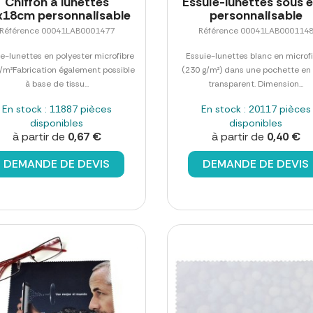
Chiffon à lunettes
Essuie-lunettes sous é
x18cm personnalisable
personnalisable
Référence 00041LAB0001477
Référence 00041LAB000114
e-lunettes en polyester microfibre
Essuie-lunettes blanc en microf
/m²Fabrication également possible
(230 g/m²) dans une pochette e
à base de tissu...
transparent. Dimension...
En stock : 11887 pièces
En stock : 20117 pièces
disponibles
disponibles
à partir de
0,67 €
à partir de
0,40 €
DEMANDE DE DEVIS
DEMANDE DE DEVIS