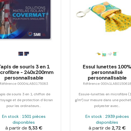
Tapis de souris 3 en 1
Essui lunettes 100
crofibre - 240x200mm
personnalisé
personnalisable
personnalisable
Référence 00004LAB0175083
Référence 00041LAB015061
apis de souris 3 en 1, chiffon de
Essuie-lunettes en microfibre (
toyage et de protection d'écran
g/m²) sur mesure dans une pochet
pour les ordinateurs...
polyester avec...
En stock : 1501 pièces
En stock : 2939 pièces
disponibles
disponibles
à partir de
5,33 €
à partir de
2,72 €