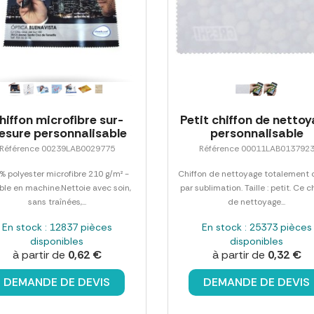
hiffon microfibre sur-
Petit chiffon de netto
esure personnalisable
personnalisable
Référence 00239LAB0029775
Référence 00011LAB013792
% polyester microfibre 210 g/m² -
Chiffon de nettoyage totalement 
ble en machine.Nettoie avec soin,
par sublimation. Taille : petit. Ce c
sans traînées,...
de nettoyage...
En stock : 12837 pièces
En stock : 25373 pièces
disponibles
disponibles
à partir de
0,62 €
à partir de
0,32 €
DEMANDE DE DEVIS
DEMANDE DE DEVIS