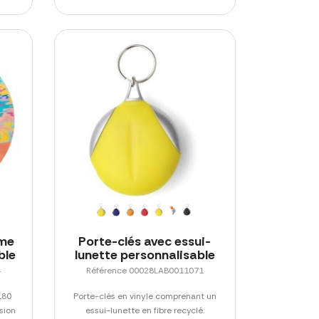
rme
Porte-clés avec essui-
ble
lunette personnalisable
4
Référence 00028LAB0011071
180
Porte-clés en vinyle comprenant un
sion
essui-lunette en fibre recyclé.