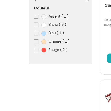
13
Couleur
Argent
( 1 )
Essui
Blanc
( 9 )
180 g
Bleu
( 1 )
Orange
( 1 )
Rouge
( 2 )