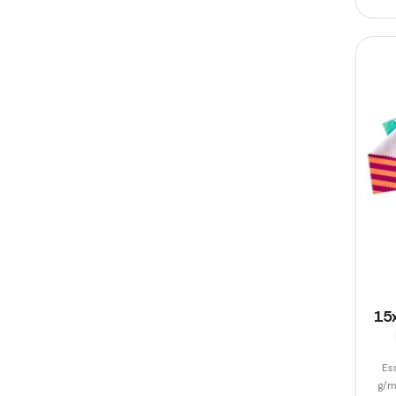
15
Es
g/m