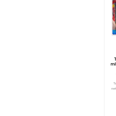
mi
T
net