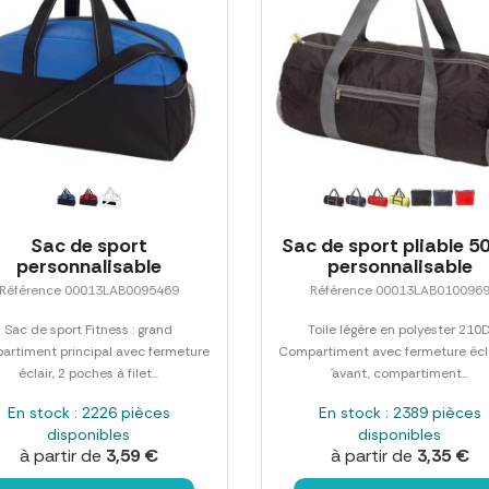
Sac de sport
Sac de sport pliable 
personnalisable
personnalisable
Référence 00013LAB0095469
Référence 00013LAB010096
Sac de sport Fitness : grand
Toile légère en polyester 210D
artiment principal avec fermeture
Compartiment avec fermeture écla
éclair, 2 poches à filet...
´avant, compartiment...
En stock : 2226 pièces
En stock : 2389 pièces
disponibles
disponibles
à partir de
3,59 €
à partir de
3,35 €