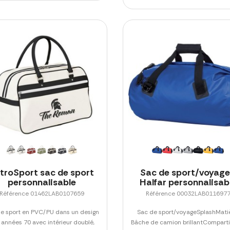
troSport sac de sport
Sac de sport/voyage
personnalisable
Halfar personnalisab
Référence 01462LAB0107659
Référence 00032LAB011697
e sport en PVC/PU dans un design
Sac de sport/voyageSplashMatiè
 années 70 avec intérieur doublé,
Bâche de camion brillantCompart