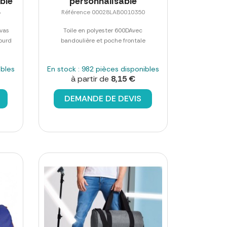
ble
personnalisable
8
Référence 00028LAB0010350
nvas
Toile en polyester 600DAvec
ourd
bandoulière et poche frontale
ibles
En stock : 982 pièces disponibles
à partir de
8,15 €
DEMANDE DE DEVIS