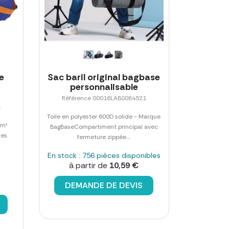
e
Sac baril original bagbase
personnalisable
Référence 00016LAB0084521
4
Toile en polyester 600D solide - Marque
/m²
BagBaseCompartiment principal avec
es.
fermeture zippée....
En stock : 756 pièces disponibles
à partir de
10,59 €
DEMANDE DE DEVIS