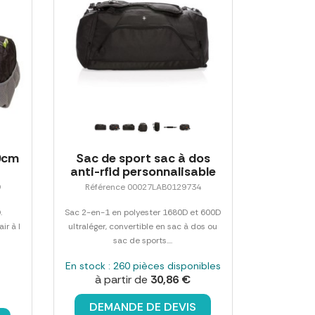
50cm
Sac de sport sac à dos
anti-rfid personnalisable
9
Référence 00027LAB0129734
.
Sac 2-en-1 en polyester 1680D et 600D
ir à l
ultraléger, convertible en sac à dos ou
sac de sports....
En stock : 260 pièces disponibles
à partir de
30,86 €
DEMANDE DE DEVIS