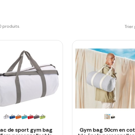
20 produits.
Trier 
ac de sport gym bag
Gym bag 50cm en co