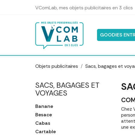
Panneau de gestion des cookies
VComLab, mes objets publicitaires en 3 clics
GOODIES ENTR
Objets publicitaires
Sacs, bagages et voy
SA
SACS, BAGAGES ET
VOYAGES
COM
Banane
Chez V
Besace
person
attent
Cabas
une ex
Cartable