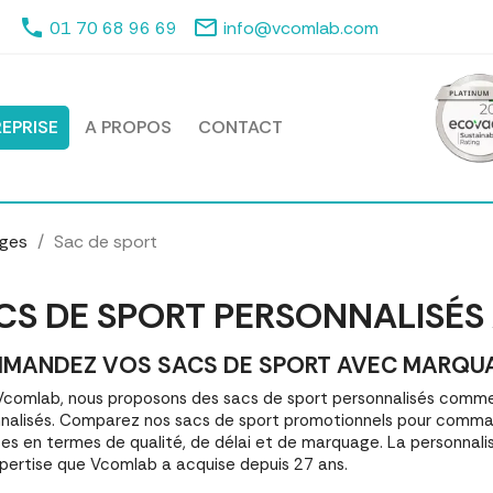
phone
mail_outline
01 70 68 96 69
info@vcomlab.com
EPRISE
A PROPOS
CONTACT
ages
Sac de sport
CS DE SPORT PERSONNALISÉS
MANDEZ VOS SACS DE SPORT AVEC MARQUAGE
comlab, nous proposons des sacs de sport personnalisés comm
nalisés. Comparez nos sacs de sport promotionnels pour comman
es en termes de qualité, de délai et de marquage. La personnali
pertise que Vcomlab a acquise depuis 27 ans.