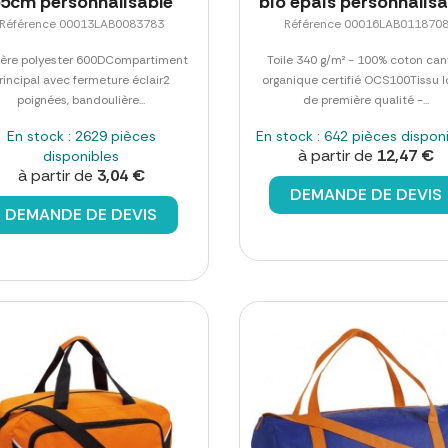
5cm personnalisable
bio épais personnalisa
Référence 00013LAB0083783
Référence 00016LAB011870
ière polyester 600DCompartiment
Toile 340 g/m² - 100% coton ca
rincipal avec fermeture éclair2
organique certifié OCS100Tissu l
poignées, bandoulière...
de première qualité -...
En stock : 2629 pièces
En stock : 642 pièces dispon
à partir de
12,47 €
disponibles
à partir de
3,04 €
DEMANDE DE DEVIS
DEMANDE DE DEVIS