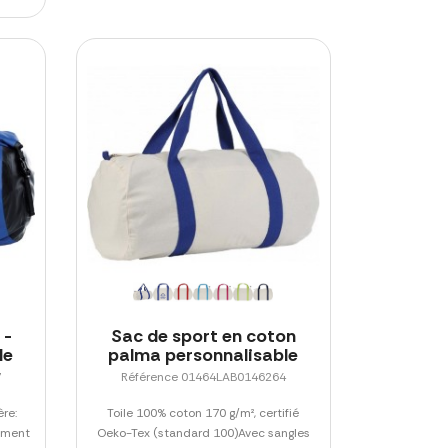
 -
Sac de sport en coton
le
palma personnalisable
7
Référence 01464LAB0146264
re:
Toile 100% coton 170 g/m², certifié
iment
Oeko-Tex (standard 100)Avec sangles