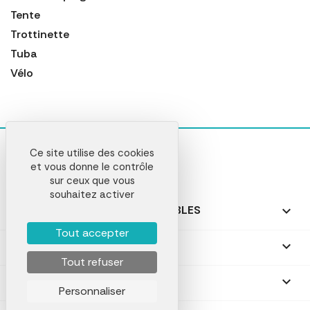
Tente
Trottinette
Tuba
Vélo
Ce site utilise des cookies
et vous donne le contrôle
sur ceux que vous
souhaitez activer
NOS PRODUITS PERSONNALISABLES

Tout accepter
NOS CADEAUX PERSONNALISÉS

Tout refuser
NOTRE SOCIÉTÉ

Personnaliser
VComLab © 2026