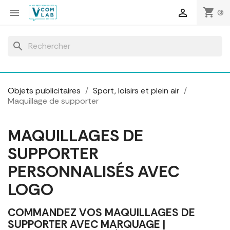
Panneau de gestion des cookies
shopping_cart


(0)
search
Objets publicitaires
Sport, loisirs et plein air
Maquillage de supporter
MAQUILLAGES DE
SUPPORTER
PERSONNALISÉS AVEC
LOGO
COMMANDEZ VOS MAQUILLAGES DE
SUPPORTER AVEC MARQUAGE |