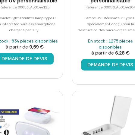
mpe UV personnalisable
personnalisable
Référence 00053LAB0144125
Référence 00053LAB014410
aviolet light sterilizer lamp type C
Lampe UV Stérilisateur Type C
h integrated wireless smartphone
Spécialement conçu pour la
charger. Specially...
destruction des micro-organismes 
tock : 834 pièces disponibles
En stock : 1275 pièces
à partir de
9,59 €
disponibles
à partir de
6,28 €
DEMANDE DE DEVIS
DEMANDE DE DEVIS