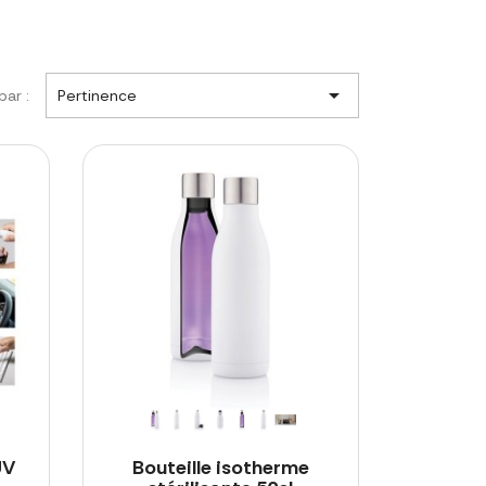

par :
Pertinence
UV
Bouteille isotherme