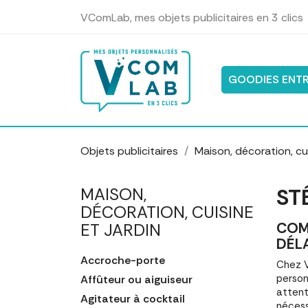
Panneau de gestion des cookies
VComLab, mes objets publicitaires en 3 clics
GOODIES ENTR
Objets publicitaires
Maison, décoration, cui
ST
MAISON,
DÉCORATION, CUISINE
COM
ET JARDIN
DÉL
Accroche-porte
Chez V
person
Affûteur ou aiguiseur
attent
Agitateur à cocktail
nécess