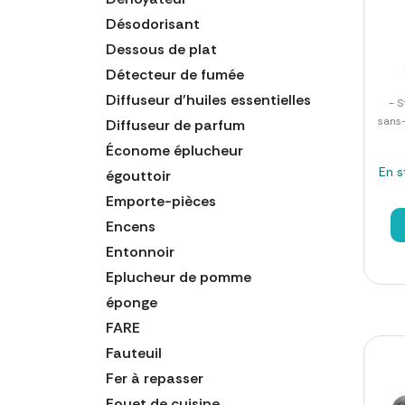
Désodorisant
Dessous de plat
Détecteur de fumée
Diffuseur d'huiles essentielles
- S
sans-
Diffuseur de parfum
Économe éplucheur
En s
égouttoir
Emporte-pièces
Encens
Entonnoir
Eplucheur de pomme
éponge
FARE
Fauteuil
Fer à repasser
Fouet de cuisine