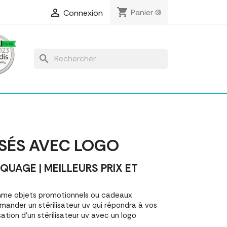
shopping_cart

Panier
(0)
Connexion
search
ISÉS AVEC LOGO
UAGE | MEILLEURS PRIX ET
omme objets promotionnels ou cadeaux
ander un stérilisateur uv qui répondra à vos
tion d'un stérilisateur uv avec un logo