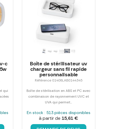
uv-c
Boîte de stérilisateur uv
 5w
chargeur sans fil rapide
personnalisable
2
Référence 01408LAB0144345
l qui
Boîte de stérilisation en ABS et PC avec
lacées
combinaison de rayonnement UVC et
UVA qui permet...
ibles
En stock : 513 pièces disponibles
à partir de
15,61 €