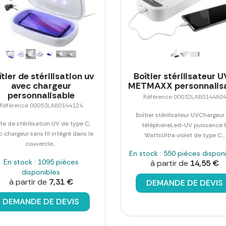
îtier de stérilisation uv
Boîtier stérilisateur U
avec chargeur
METMAXX personnalis
personnalisable
Référence 00032LAB014480
Référence 00053LAB0144124
Boîtier stérilisateur UVChargeur
te de stérilisation UV de type C,
téléphoneLed-UV puissance 
 chargeur sans fil intégré dans le
WattsUltra violet de type C...
couvercle....
En stock : 550 pièces dispon
En stock : 1095 pièces
à partir de
14,55 €
disponibles
à partir de
7,31 €
DEMANDE DE DEVIS
DEMANDE DE DEVIS