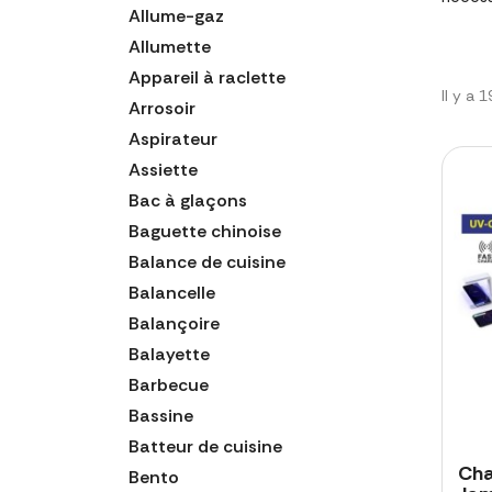
Allume-gaz
Allumette
Appareil à raclette
Il y a 
Arrosoir
Aspirateur
Assiette
Bac à glaçons
Baguette chinoise
Balance de cuisine
Balancelle
Balançoire
Balayette
Barbecue
Bassine
Batteur de cuisine
Cha
Bento