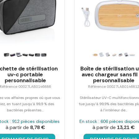
chette de stérilisation
Boîte de stérilisation 
uv-c portable
avec chargeur sans fil
personnalisable
personnalisable
Référence 00027LAB0146886
Référence 00027LAB014681
z vos affaires propres où que vous
Stérilisateur UV-C multifonctionne
liez, en tuant jusqu'à 99,9 % des
tue jusqu'à 99,9% des bactéries p
bactéries présentes...
à l'intérieur de...
tock : 912 pièces disponibles
En stock : 606 pièces dispon
à partir de
8,78 €
à partir de
13,21 €