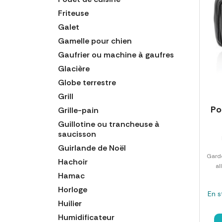
Friteuse
Galet
Gamelle pour chien
Gaufrier ou machine à gaufres
Glacière
Globe terrestre
Grill
Po
Grille-pain
Guillotine ou trancheuse à
saucisson
Guirlande de Noël
Garde
Hachoir
al
Hamac
Horloge
En s
Huilier
Humidificateur