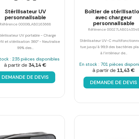
Stérilisateur UV
Boîtier de stérilisati
personnalisable
avec chargeur
personnalisable
Référence 00006LAB0163668
Référence 00027LAB014354
térilisateur UV portable - Charge
Stérilisateur UV-C multifonctionne
fil et stérilisation 360° - Neutralise
tue jusqu'à 99,9 des bactéries pl
99% des...
à l'intérieur de...
tock : 235 pièces disponibles
En stock : 701 pièces dispon
à partir de
34,14 €
à partir de
11,43 €
DEMANDE DE DEVIS
DEMANDE DE DEVIS