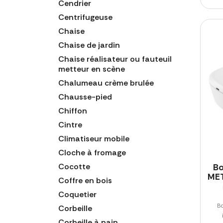
Cendrier
Centrifugeuse
Chaise
Chaise de jardin
Chaise réalisateur ou fauteuil
metteur en scène
Chalumeau crème brulée
Chausse-pied
Chiffon
Cintre
Climatiseur mobile
Cloche à fromage
Cocotte
Bo
MET
Coffre en bois
Coquetier
Bo
Corbeille
Corbeille à pain