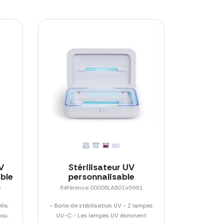
UV
Stérilisateur UV
ble
personnalisable
5
Référence 00006LAB0145991
lle,
- Boite de stérilisation UV - 2 lampes
ou.
UV-C - Les lampes UV éliminent