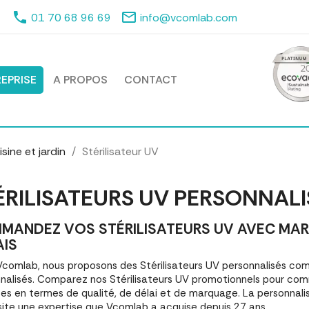
phone
mail_outline
01 70 68 96 69
info@vcomlab.com
EPRISE
A PROPOS
CONTACT
sine et jardin
Stérilisateur UV
ÉRILISATEURS UV PERSONNAL
MANDEZ VOS STÉRILISATEURS UV AVEC MARQ
AIS
comlab, nous proposons des Stérilisateurs UV personnalisés c
nalisés. Comparez nos Stérilisateurs UV promotionnels pour comm
es en termes de qualité, de délai et de marquage. La personnalisa
ite une expertise que Vcomlab a acquise depuis 27 ans.