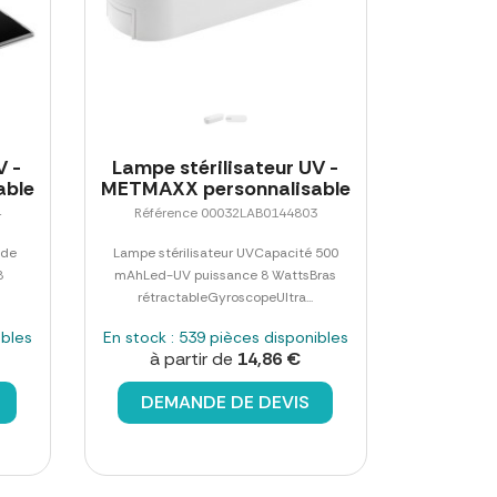
V -
Lampe stérilisateur UV -
able
METMAXX personnalisable
4
Référence 00032LAB0144803
 de
Lampe stérilisateur UVCapacité 500
8
mAhLed-UV puissance 8 WattsBras
rétractableGyroscopeUltra...
ibles
En stock : 539 pièces disponibles
à partir de
14,86 €
DEMANDE DE DEVIS