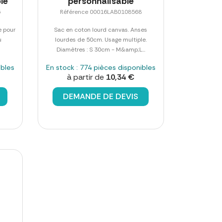
le
personnalisable
5
Référence 00016LAB0108568
e pour
Sac en coton lourd canvas. Anses
u
lourdes de 50cm. Usage multiple.
Diamètres : S 30cm - M&amp;L...
ibles
En stock : 774 pièces disponibles
à partir de
10,34 €
DEMANDE DE DEVIS