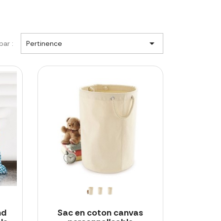

par :
Pertinence
nd
Sac en coton canvas