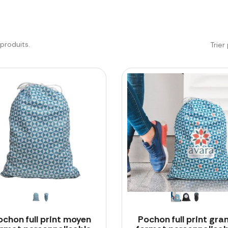
5 produits.
Trier 
ochon full print moyen
Pochon full print gra