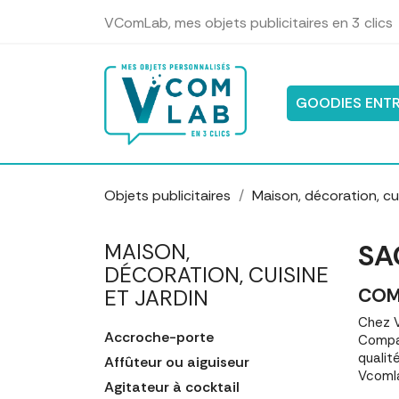
Panneau de gestion des cookies
VComLab, mes objets publicitaires en 3 clics
GOODIES ENTR
Objets publicitaires
Maison, décoration, cui
SA
MAISON,
DÉCORATION, CUISINE
COM
ET JARDIN
Chez V
Accroche-porte
Compar
qualit
Affûteur ou aiguiseur
Vcomla
Agitateur à cocktail