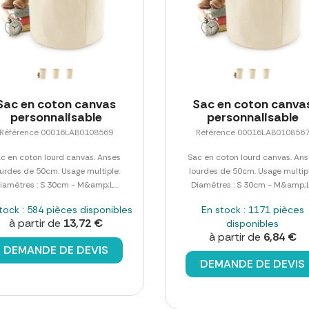
Sac en coton canvas
Sac en coton canva
personnalisable
personnalisable
Référence 00016LAB0108569
Référence 00016LAB010856
c en coton lourd canvas. Anses
Sac en coton lourd canvas. An
ourdes de 50cm. Usage multiple.
lourdes de 50cm. Usage multipl
iamètres : S 30cm - M&amp;L...
Diamètres : S 30cm - M&amp;L.
tock : 584 pièces disponibles
En stock : 1171 pièces
à partir de
13,72 €
disponibles
à partir de
6,84 €
DEMANDE DE DEVIS
DEMANDE DE DEVIS