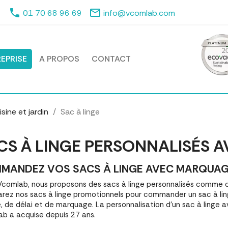
phone
mail_outline
01 70 68 96 69
info@vcomlab.com
EPRISE
A PROPOS
CONTACT
sine et jardin
Sac à linge
CS À LINGE PERSONNALISÉS 
MANDEZ VOS SACS À LINGE AVEC MARQUAGE |
comlab, nous proposons des sacs à linge personnalisés comme o
ez nos sacs à linge promotionnels pour commander un sac à lin
é, de délai et de marquage. La personnalisation d'un sac à linge 
b a acquise depuis 27 ans.