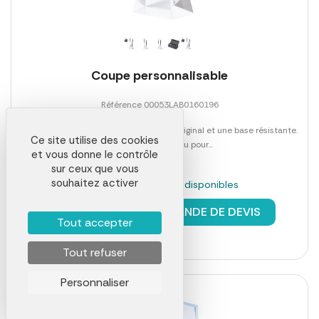
Coupe personnalisable
Référence 00053LAB0160196
Trophée en verre épais avec un design original et une base résistante.
Ce site utilise des cookies
Spécialement conçu pour...
et vous donne le contrôle
sur ceux que vous
souhaitez activer
En stock : 857 pièces disponibles
à partir de
9,34 €
DEMANDE DE DEVIS
Tout accepter
Tout refuser
Personnaliser